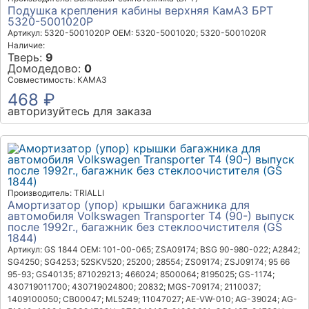
Подушка крепления кабины верхняя КамАЗ БРТ
5320-5001020Р
Артикул: 5320-5001020Р
OEM: 5320-5001020; 5320-5001020R
Наличие:
Тверь:
9
Домодедово:
0
Совместимость: КАМАЗ
468 ₽
авторизуйтесь для заказа
Производитель: TRIALLI
Амортизатор (упор) крышки багажника для
автомобиля Volkswagen Transporter T4 (90-) выпуск
после 1992г., багажник без стеклоочистителя (GS
1844)
Артикул: GS 1844
OEM: 101-00-065; ZSA09174; BSG 90-980-022; A2842;
SG4250; SG4253; 52SKV520; 25200; 28554; ZS09174; ZSJ09174; 95 66
95-93; GS40135; 871029213; 466024; 8500064; 8195025; GS-1174;
430719011700; 430719024800; 20832; MGS-709174; 2110037;
1409100050; CB00047; ML5249; 11047027; AE-VW-010; AG-39024; AG-