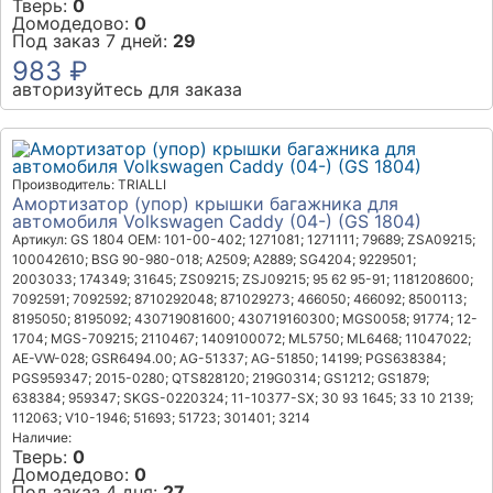
Тверь:
0
Домодедово:
0
Под заказ 7 дней:
29
983 ₽
авторизуйтесь для заказа
Производитель: TRIALLI
Амортизатор (упор) крышки багажника для
автомобиля Volkswagen Caddy (04-) (GS 1804)
Артикул: GS 1804
OEM: 101-00-402; 1271081; 1271111; 79689; ZSA09215;
100042610; BSG 90-980-018; A2509; A2889; SG4204; 9229501;
2003033; 174349; 31645; ZS09215; ZSJ09215; 95 62 95-91; 1181208600;
7092591; 7092592; 8710292048; 871029273; 466050; 466092; 8500113;
8195050; 8195092; 430719081600; 430719160300; MGS0058; 91774; 12-
1704; MGS-709215; 2110467; 1409100072; ML5750; ML6468; 11047022;
AE-VW-028; GSR6494.00; AG-51337; AG-51850; 14199; PGS638384;
PGS959347; 2015-0280; QTS828120; 219G0314; GS1212; GS1879;
638384; 959347; SKGS-0220324; 11-10377-SX; 30 93 1645; 33 10 2139;
112063; V10-1946; 51693; 51723; 301401; 3214
Наличие:
Тверь:
0
Домодедово:
0
Под заказ 4 дня:
27