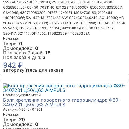
52SKV048; 29440; ZS09183; ZSJ09183; 95 55 03-91; 1181209500;
GS28903; JB400450; 7091140; 871029118; 366007; 8500077; 8095007;
GS-1049; 430719080200; 91767; 12-0171; MGS-709183; 2110454;
1409100066; 52/1447; ML5736; AE-VW-032; GSR6462.10; AG-40039; AG-
50147; 24683; PGS017998; QTS128903; GS0920; 17998; 11-10409-SX; 30
92 9440; 113525; V10-1938; 51396; 88231804901; 300417; 301417;
320417; 321417; GF-1352; 1T0823359; 1T0823359A
Наличие:
Тверь:
0
Домодедово:
0
Под заказ 7 дней:
18
Под заказ 4 дня:
2
942 ₽
авторизуйтесь для заказа
Производитель: Китай
Болт крепления поворотного гидроцилиндра Ф80-
3407201 Ц50/Ц63 AIMPULS
Артикул: Ф80-3407201
Наличие:
Тверь:
20
Домодедово:
0
Совместимость: Трактора