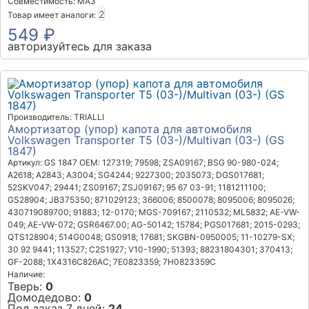
Совместимость: МАЗ
2
Товар имеет аналоги:
549 ₽
авторизуйтесь для заказа
Производитель: TRIALLI
Амортизатор (упор) капота для автомобиля
Volkswagen Transporter T5 (03-)/Multivan (03-) (GS
1847)
Артикул: GS 1847
OEM: 127319; 79598; ZSA09167; BSG 90-980-024;
A2618; A2843; A3004; SG4244; 9227300; 2035073; DGS017681;
52SKV047; 29441; ZS09167; ZSJ09167; 95 67 03-91; 1181211100;
GS28904; JB375350; 871029123; 366006; 8500078; 8095006; 8095026;
430719089700; 91883; 12-0170; MGS-709167; 2110532; ML5832; AE-VW-
049; AE-VW-072; GSR6467.00; AG-50142; 15784; PGS017681; 2015-0293;
QTS128904; 514G0048; GS0918; 17681; SKGBN-0950005; 11-10279-SX;
30 92 9441; 113527; C2S1927; V10-1990; 51393; 88231804301; 370413;
GF-2088; 1X4316C826AC; 7E0823359; 7H0823359C
Наличие:
Тверь:
0
Домодедово:
0
Под заказ 7 дней:
24