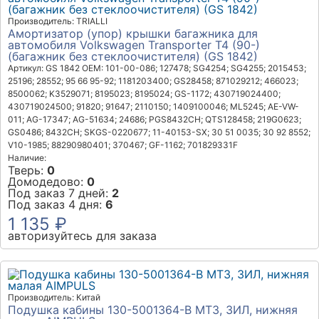
Производитель: TRIALLI
Амортизатор (упор) крышки багажника для
автомобиля Volkswagen Transporter T4 (90-)
(багажник без стеклоочистителя) (GS 1842)
Артикул: GS 1842
OEM: 101-00-086; 127478; SG4254; SG4255; 2015453;
25196; 28552; 95 66 95-92; 1181203400; GS28458; 871029212; 466023;
8500062; K3529071; 8195023; 8195024; GS-1172; 430719024400;
430719024500; 91820; 91647; 2110150; 1409100046; ML5245; AE-VW-
011; AG-17347; AG-51634; 24686; PGS8432CH; QTS128458; 219G0623;
GS0486; 8432CH; SKGS-0220677; 11-40153-SX; 30 51 0035; 30 92 8552;
V10-1985; 88290980401; 370467; GF-1162; 701829331F
Наличие:
Тверь:
0
Домодедово:
0
Под заказ 7 дней:
2
Под заказ 4 дня:
6
1 135 ₽
авторизуйтесь для заказа
Производитель: Китай
Подушка кабины 130-5001364-В МТЗ, ЗИЛ, нижняя