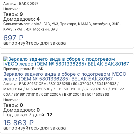
Артикул: БАК.00067
Наличие:
Тверь:
9
Домодедово:
4
Совместимость: МАЗ, ГАЗ, УАЗ, Трактора, КАМАЗ, Автобусы, ЗИЛ,
КРАЗ, УРАЛ, ИЖ, Москвич, ВАЗ
697 ₽
авторизуйтесь для заказа
Производитель: БелАК
Зеркало заднего вида в сборе с подогревом IVECO
левое (OEM № 5801336285) BELAK БАК.80167
Артикул: БАК.80167
OEM: 5801336285 / 504370048 / 504150538 /
M4300164 / AC504150538 / ZL01-59-020HL / 87-29076-SX / 028.122-
00A / 351991701810 / 02812200A / BK6120048 / 504150536S
Наличие:
Тверь:
0
Домодедово:
0
Под заказ 7 дней:
12
15 863 ₽
авторизуйтесь для заказа