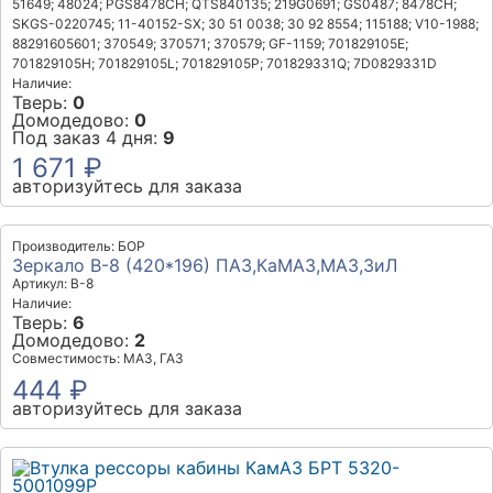
51649; 48024; PGS8478CH; QTS840135; 219G0691; GS0487; 8478CH;
SKGS-0220745; 11-40152-SX; 30 51 0038; 30 92 8554; 115188; V10-1988;
88291605601; 370549; 370571; 370579; GF-1159; 701829105E;
701829105H; 701829105L; 701829105P; 701829331Q; 7D0829331D
Наличие:
Тверь:
0
Домодедово:
0
Под заказ 4 дня:
9
1 671 ₽
авторизуйтесь для заказа
Производитель: БОР
Зеркало В-8 (420*196) ПАЗ,КаМАЗ,МАЗ,ЗиЛ
Артикул: В-8
Наличие:
Тверь:
6
Домодедово:
2
Совместимость: МАЗ, ГАЗ
444 ₽
авторизуйтесь для заказа