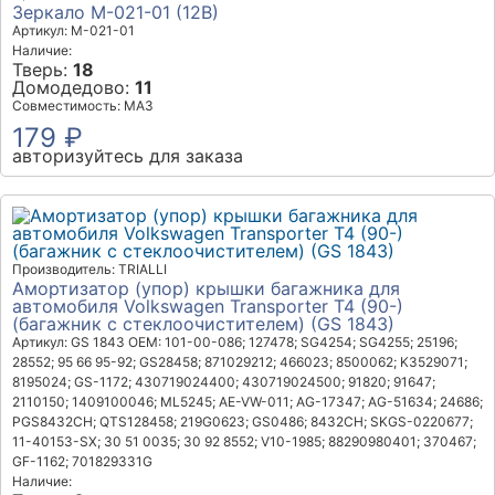
Зеркало М-021-01 (12В)
Артикул: М-021-01
Наличие:
Тверь:
18
Домодедово:
11
Совместимость: МАЗ
179 ₽
авторизуйтесь для заказа
Производитель: TRIALLI
Амортизатор (упор) крышки багажника для
автомобиля Volkswagen Transporter T4 (90-)
(багажник с стеклоочистителем) (GS 1843)
Артикул: GS 1843
OEM: 101-00-086; 127478; SG4254; SG4255; 25196;
28552; 95 66 95-92; GS28458; 871029212; 466023; 8500062; K3529071;
8195024; GS-1172; 430719024400; 430719024500; 91820; 91647;
2110150; 1409100046; ML5245; AE-VW-011; AG-17347; AG-51634; 24686;
PGS8432CH; QTS128458; 219G0623; GS0486; 8432CH; SKGS-0220677;
11-40153-SX; 30 51 0035; 30 92 8552; V10-1985; 88290980401; 370467;
GF-1162; 701829331G
Наличие: