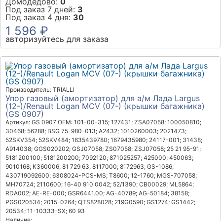
Домодедово:
0
Под заказ 7 дней:
3
Под заказ 4 дня:
30
1 596 ₽
авторизуйтесь для заказа
Производитель: TRIALLI
Упор газовый (амортизатор) для а/м Лада Largus
(12-)/Renault Logan MCV (07-) (крышки багажника)
(GS 0907)
Артикул: GS 0907
OEM: 101-00-315; 127431; ZSA07058; 100050810;
30468; 56288; BSG 75-980-013; A2432; 1010260003; 2021473;
52SKV354; 52SKV484; 1635439780; 1679435980; 24117-001; 31438;
A914038; GGS020202; GSJ07058; ZS07058; ZSJ07058; 25 21 95-91;
5181200100; 5181200200; 7092120; 871025257; 425000; 450063;
9010168; K360006; 81 729 63; 8117000; 8172963; GS-1086;
430719092600; 6308024-PCS-MS; T8600; 12-1760; MGS-707058;
MH70724; 2110600; 16-40 910 0042; 52/1390; CB00029; ML5864;
RDA002; AE-RE-000; GSR6441.00; AG-40789; AG-50184; 38158;
PGS020534; 2015-0264; QTS828028; 219G0590; GS1274; GS1442;
20534; 11-10333-SX; 60 93
Наличие: