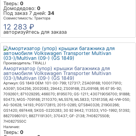
Тверь:
0
Домодедово:
0
Под заказ 7 дней:
34
Совместимость: Трактора
12 283 ₽
авторизуйтесь для заказа
Производитель: TRIALLI
Амортизатор (упор) крышки багажника для
автомобиля Volkswagen Transporter Multivan
(03-)/Multivan (09-) (GS 1849)
Артикул: GS 1849
OEM: 101-00-799; 127317; ZSA09168; 100017910;
A3097; SG4256; 2002083; 29442; ZS09168; ZSJ09168; 95 67 95-92;
7092601; 871029295; 466070; 8195070; GS-1211; 430719056700; 91888;
93473; MGS-709168; 2110370; ML5576; ML5833; 12161358; AE-VW-050;
AG-50628; 14193; PGS172815; 2015-0285; QTS840326; 219G0266;
GS1420; 697448; SKGS-0220283; 30 92 9442; 113533; V10-1992; 51392;
88270980101; 88271191301; 370437; GF-2138; 7H0827550B;
7H0827550C
Наличие:
Тверь:
0