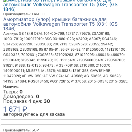
Производитель: TRIALLI
Амортизатор (упор) крышки багажника для
автомобиля Volkswagen Transporter T5 (03-) (GS
1846)
Артикул: GS 1846
OEM: 101-00-799; 127317; 79575; ZSA09168;
100017810; 100017910; BSG 90-980-023; A2403; A3097; SG4246;
SG4256; 9227200; 2002083; 2002113; 52SKV528; 23392; 29442;
ZS09168; ZSJ09168; 95 67 95-91; 95 67 95-92; 1181205000; 1181210400;
GS40325; 7092601; 7092623; 871029263; 871029295; 466046; 466070;
8500048; 8195046; 8195070; GS-1211; 430719056600; 430719056700;
91821; 91888; 12-0135; 93473; MGS-709168; 2110369; 2110370;
1409100011; ML5575; ML5576; ML5833; 12161358; GVW151-RB;
11047026; AE-VW-050; AE-VW-074; AG-40588; AG-50626; AG-50628;
14193; 24684; PGS018459; PGS172815; P137058; 2015-0034; 2015-0285;
Наличие:
Тверь:
0
Домодедово:
0
Под заказ 4 дня:
30
1 671 ₽
авторизуйтесь для заказа
Производитель: БОР