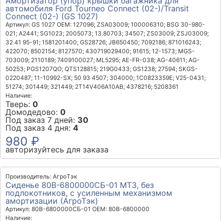
Амортизатор (упор) крышки багажника для
автомобиля Ford Tourneo Connect (02-)/Transit
Connect (02-) (GS 1027)
Артикул: GS 1027
OEM: 127096; ZSA03009; 100006310; BSG 30-980-
021; A2441; SG1023; 2005073; 13.80703; 34507; ZS03009; ZSJ03009;
32 41 95-91; 1581201400; GS28726; JB650450; 7092186; 871016243;
422070; 8502154; 8127570; 430719029400; 91615; 12-1573; MGS-
703009; 2110189; 7409100027; ML5295; AE-FR-038; AG-40611; AG-
50253; PGS1207QO; QTS128815; 219G0433; GS1238; 27594; SKGS-
0220487; 11-10992-SX; 50 93 4507; 304000; 1C0823359E; V25-0431;
51274; 301449; 321449; 2T14V406A10AB; 4378216; 5208361
Наличие:
Тверь:
0
Домодедово:
0
Под заказ 7 дней:
30
Под заказ 4 дня:
4
980 ₽
авторизуйтесь для заказа
Производитель: АгроТэк
Сиденье 80В-6800000СБ-01 МТЗ, без
подлокотников, с усиленным механизмом
амортизации (АгроТэк)
Артикул: 80В-6800000СБ-01
OEM: 80В-6800000
Наличие: