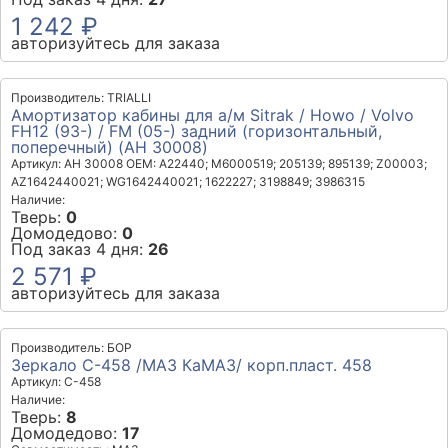
1 242 ₽
авторизуйтесь для заказа
Производитель: TRIALLI
Амортизатор кабины для а/м Sitrak / Howo / Volvo
FH12 (93-) / FM (05-) задний (горизонтальный,
поперечный) (AH 30008)
Артикул: AH 30008
OEM: A22440; M6000519; 205139; 895139; Z00003;
AZ1642440021; WG1642440021; 1622227; 3198849; 3986315
Наличие:
Тверь:
0
Домодедово:
0
Под заказ 4 дня:
26
2 571 ₽
авторизуйтесь для заказа
Производитель: БОР
Зеркало С-458 /МАЗ КаМАЗ/ корп.пласт. 458
Артикул: С-458
Наличие:
Тверь:
8
Домодедово:
17