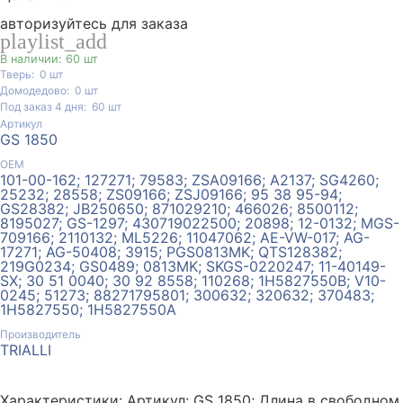
авторизуйтесь для заказа
playlist_add
В наличии: 60 шт
Тверь:
0
шт
Домодедово:
0
шт
Под заказ 4 дня:
60
шт
Артикул
GS 1850
ОЕМ
101-00-162; 127271; 79583; ZSA09166; A2137; SG4260;
25232; 28558; ZS09166; ZSJ09166; 95 38 95-94;
GS28382; JB250650; 871029210; 466026; 8500112;
8195027; GS-1297; 430719022500; 20898; 12-0132; MGS-
709166; 2110132; ML5226; 11047062; AE-VW-017; AG-
17271; AG-50408; 3915; PGS0813MK; QTS128382;
219G0234; GS0489; 0813MK; SKGS-0220247; 11-40149-
SX; 30 51 0040; 30 92 8558; 110268; 1H5827550B; V10-
0245; 51273; 88271795801; 300632; 320632; 370483;
1H5827550; 1H5827550A
Производитель
TRIALLI
Характеристики: Артикул: GS 1850; Длина в свободном