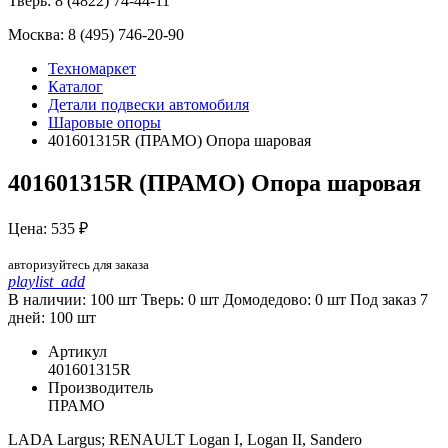
Тверь:
8 (4822) 74-44-11
Москва:
8 (495) 746-20-90
Техномаркет
Каталог
Детали подвески автомобиля
Шаровые опоры
401601315R (ПРАМО) Опора шаровая
401601315R (ПРАМО) Опора шаровая
Цена: 535 ₽
авторизуйтесь для заказа
playlist_add
В наличии: 100 шт
Тверь:
0
шт
Домодедово:
0
шт
Под заказ 7
дней:
100
шт
Артикул
401601315R
Производитель
ПРАМО
LADA Largus; RENAULT Logan I, Logan II, Sandero