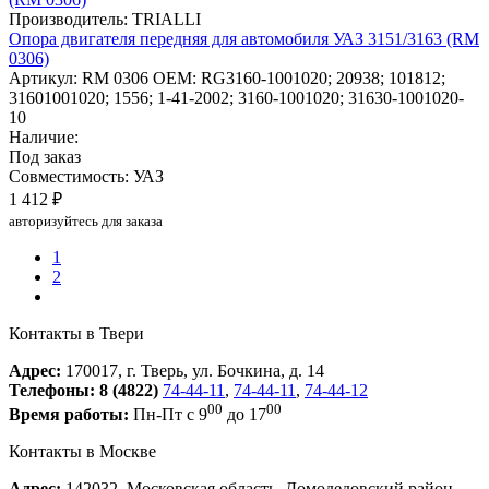
Производитель: TRIALLI
Опора двигателя передняя для автомобиля УАЗ 3151/3163 (RM
0306)
Артикул: RM 0306
OEM: RG3160-1001020; 20938; 101812;
31601001020; 1556; 1-41-2002; 3160-1001020; 31630-1001020-
10
Наличие:
Под заказ
Совместимость: УАЗ
1 412 ₽
авторизуйтесь для заказа
1
2
Контакты в Твери
Адрес:
170017, г. Тверь, ул. Бочкина, д. 14
Телефоны:
8 (4822)
74-44-11
,
74-44-11
,
74-44-12
00
00
Время работы:
Пн-Пт с 9
до 17
Контакты в Москве
Адрес:
142032, Московская область, Домодедовский район,