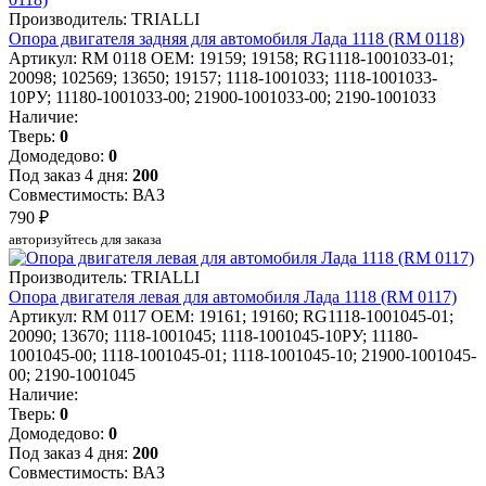
Производитель: TRIALLI
Опора двигателя задняя для автомобиля Лада 1118 (RM 0118)
Артикул: RM 0118
OEM: 19159; 19158; RG1118-1001033-01;
20098; 102569; 13650; 19157; 1118-1001033; 1118-1001033-
10РУ; 11180-1001033-00; 21900-1001033-00; 2190-1001033
Наличие:
Тверь:
0
Домодедово:
0
Под заказ 4 дня:
200
Совместимость: ВАЗ
790 ₽
авторизуйтесь для заказа
Производитель: TRIALLI
Опора двигателя левая для автомобиля Лада 1118 (RM 0117)
Артикул: RM 0117
OEM: 19161; 19160; RG1118-1001045-01;
20090; 13670; 1118-1001045; 1118-1001045-10РУ; 11180-
1001045-00; 1118-1001045-01; 1118-1001045-10; 21900-1001045-
00; 2190-1001045
Наличие:
Тверь:
0
Домодедово:
0
Под заказ 4 дня:
200
Совместимость: ВАЗ