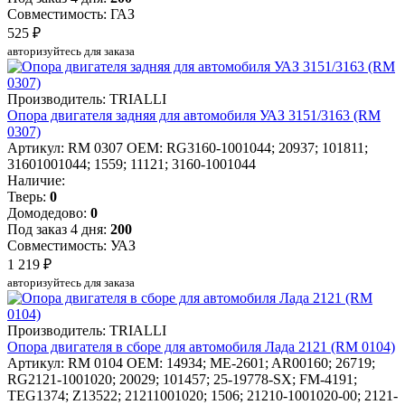
Совместимость: ГАЗ
525 ₽
авторизуйтесь для заказа
Производитель: TRIALLI
Опора двигателя задняя для автомобиля УАЗ 3151/3163 (RM
0307)
Артикул: RM 0307
OEM: RG3160-1001044; 20937; 101811;
31601001044; 1559; 11121; 3160-1001044
Наличие:
Тверь:
0
Домодедово:
0
Под заказ 4 дня:
200
Совместимость: УАЗ
1 219 ₽
авторизуйтесь для заказа
Производитель: TRIALLI
Опора двигателя в сборе для автомобиля Лада 2121 (RM 0104)
Артикул: RM 0104
OEM: 14934; ME-2601; AR00160; 26719;
RG2121-1001020; 20029; 101457; 25-19778-SX; FM-4191;
TEG1374; Z13522; 21211001020; 1506; 21210-1001020-00; 2121-