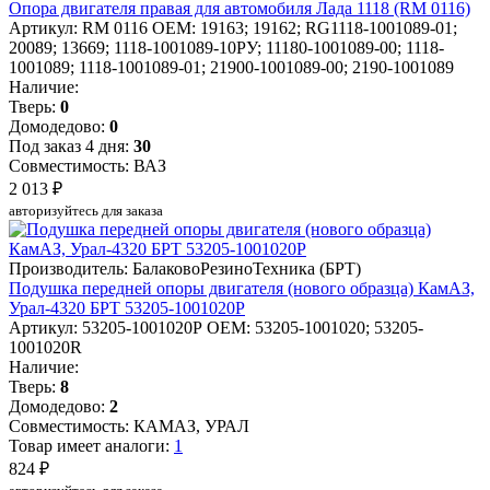
Опора двигателя правая для автомобиля Лада 1118 (RM 0116)
Артикул: RM 0116
OEM: 19163; 19162; RG1118-1001089-01;
20089; 13669; 1118-1001089-10РУ; 11180-1001089-00; 1118-
1001089; 1118-1001089-01; 21900-1001089-00; 2190-1001089
Наличие:
Тверь:
0
Домодедово:
0
Под заказ 4 дня:
30
Совместимость: ВАЗ
2 013 ₽
авторизуйтесь для заказа
Производитель: БалаковоРезиноТехника (БРТ)
Подушка передней опоры двигателя (нового образца) КамАЗ,
Урал-4320 БРТ 53205-1001020Р
Артикул: 53205-1001020Р
OEM: 53205-1001020; 53205-
1001020R
Наличие:
Тверь:
8
Домодедово:
2
Совместимость: КАМАЗ, УРАЛ
Товар имеет аналоги:
1
824 ₽