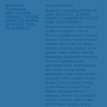
Производитель: Sorl
Фильтр топливный M16x1.5
MAN, RENAULT, SCANIA,
КАМАЗ CUMMINS (FF42000)
SORL (RL6141BA07)
Артикул: RL6141BA07
OEM: FF42000,
110296, 1143230001, 11711074,
1401462, 1500486, 1500511, 1500546,
1524287, 1534400, 1534401, 1534420,
1535398, 181646, 1902134, 1908312,
2430700, 2432300, 3006401, 33124,
33358E, 364624, 466987, 4938729,
5000686589, 5000814227, 50013079,
504113074, 562826, 633202,
6660462991, 76780, 76785, 8125339,
9313, 93514, A120107, BF988,
BK8600590, CS198, DF694, DIFA6107,
EKO0330, FC5723, FC6203, FC7903,
FF42000, FF5018, FF5052, FF5074,
FF5167, FF5442, FG536, FT5353,
GB6220, H60WK06, H60WK07,
H60WK08, HDF494, KC24A, NF3503,
P4102PL, P553004, PP845, PP900,
PP9721, SF8511, SK3600, SL1670,