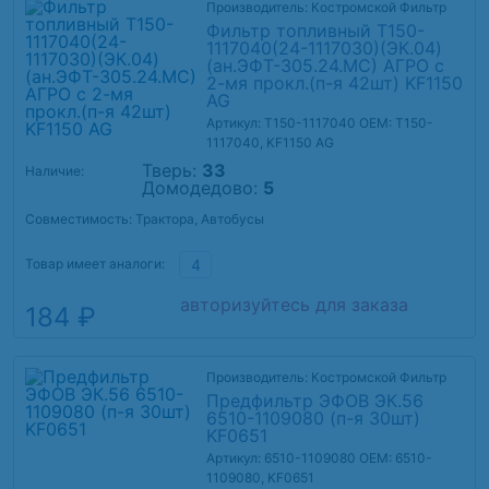
Производитель: Костромской Фильтр
Фильтр топливный Т150-
1117040(24-1117030)(ЭК.04)
(ан.ЭФТ-305.24.МС) АГРО с
2-мя прокл.(п-я 42шт) KF1150
AG
Артикул: Т150-1117040
OEM: Т150-
1117040, KF1150 AG
Тверь:
33
Наличие:
Домодедово:
5
Совместимость: Трактора, Автобусы
Товар имеет аналоги:
4
авторизуйтесь для заказа
184 ₽
Производитель: Костромской Фильтр
Предфильтр ЭФОВ ЭК.56
6510-1109080 (п-я 30шт)
KF0651
Артикул: 6510-1109080
OEM: 6510-
1109080, KF0651