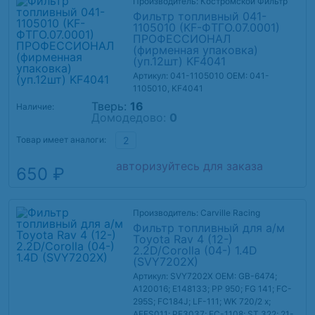
Производитель: Костромской Фильтр
Фильтр топливный 041-
1105010 (KF-ФТГО.07.0001)
ПРОФЕССИОНАЛ
(фирменная упаковка)
(уп.12шт) KF4041
Артикул: 041-1105010
OEM: 041-
1105010, KF4041
Тверь:
16
Наличие:
Домодедово:
0
Товар имеет аналоги:
2
авторизуйтесь для заказа
650 ₽
Производитель: Carville Racing
Фильтр топливный для а/м
Toyota Rav 4 (12-)
2.2D/Corolla (04-) 1.4D
(SVY7202X)
Артикул: SVY7202X
OEM: GB-6474;
A120016; E148133; PP 950; FG 141; FC-
295S; FC184J; LF-111; WK 720/2 x;
AFFS011; PF3037; FC-1108; ST 322; 21-