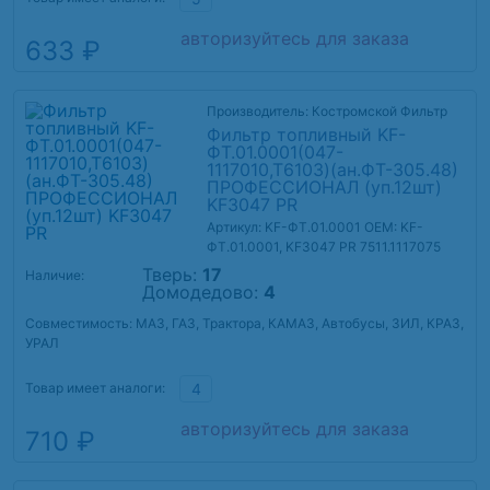
авторизуйтесь для заказа
633 ₽
Производитель: Костромской Фильтр
Фильтр топливный KF-
ФТ.01.0001(047-
1117010,Т6103)(ан.ФТ-305.48)
ПРОФЕССИОНАЛ (уп.12шт)
KF3047 PR
Артикул: KF-ФТ.01.0001
OEM: KF-
ФТ.01.0001, KF3047 PR 7511.1117075
Тверь:
17
Наличие:
Домодедово:
4
Совместимость: МАЗ, ГАЗ, Трактора, КАМАЗ, Автобусы, ЗИЛ, КРАЗ,
УРАЛ
Товар имеет аналоги:
4
авторизуйтесь для заказа
710 ₽