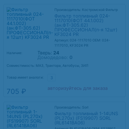
Производитель: Костромской Фильтр
Фильтр топливный 024-
1117010(ФОТ 44.1.002)
(ан.ФТ-305.62)
ПРОФЕССИОНАЛ(п-я 12шт)
KF3024 PR
Артикул: 024-1117010
OEM: 024-
1117010, KF3024 PR
Тверь:
24
Наличие:
Домодедово:
0
Совместимость: МАЗ, Трактора, Автобусы, ЗИЛ
Товар имеет аналоги:
3
авторизуйтесь для заказа
705 ₽
Производитель: Sorl
Фильтр топливный 1-14UNS
(PL270x) (FS19907) SORL
(RL6141BA06)
Артикул: RL6141BA06
OEM: FS19907,