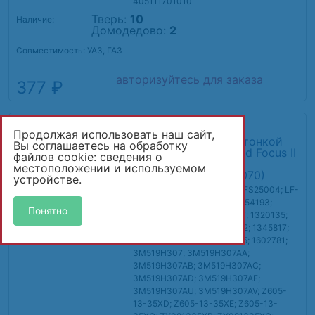
405111701010
Тверь:
10
Наличие:
Домодедово:
2
Совместимость: УАЗ, ГАЗ
авторизуйтесь для заказа
377 ₽
Производитель: Startvolt
Продолжая использовать наш сайт,
Фильтр топливный тонкой
Вы соглашаетесь на обработку
очистки для а/м Ford Focus II
файлов cookie: сведения о
(05-)/Mazda 3 (03-)
местоположении и используемом
1.4i/1.6i/1.8i (VS-FF 1070)
устройстве.
Артикул: VS-FF 1070
OEM: FS25004; LF-
964M; PFP482; 1234552; 1254193;
Понятно
1305354; 1309160; 1312617; 1320135;
1323864; 1341220; 1341332; 1345817;
1364663; 1383338; 1529595; 1602781;
3M519H307; 3M519H307AA;
3M519H307AB; 3M519H307AC;
3M519H307AD; 3M519H307AE;
3M519H307AU; 3M519H307AV; Z605-
13-35XD; Z605-13-35XE; Z605-13-