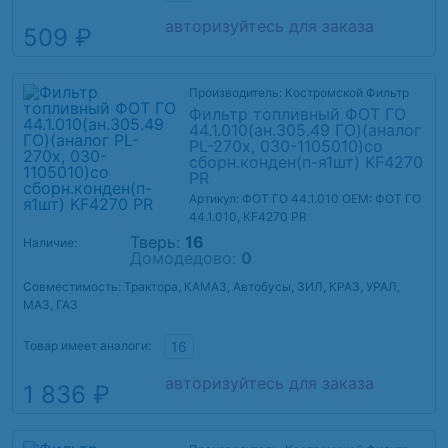
авторизуйтесь для заказа
509 ₽
Производитель: Костромской Фильтр
Фильтр топливный ФОТ ГО
44.1.010(ан.305.49 ГО)(аналог
PL-270х, 030-1105010)со
сборн.конден(п-я1шт) KF4270
PR
Артикул: ФОТ ГО 44.1.010
OEM: ФОТ ГО
44.1.010, KF4270 PR
Тверь:
16
Наличие:
Домодедово:
0
Совместимость: Трактора, КАМАЗ, Автобусы, ЗИЛ, КРАЗ, УРАЛ,
МАЗ, ГАЗ
Товар имеет аналоги:
16
авторизуйтесь для заказа
1 836 ₽