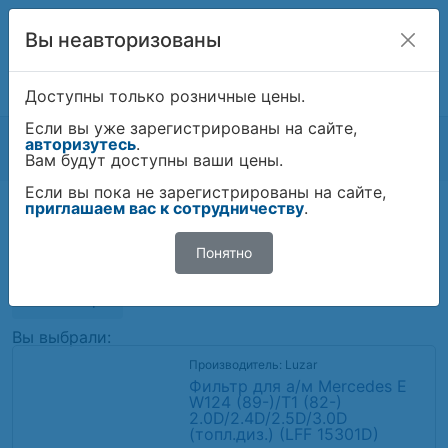
Вы неавторизованы
Комплексные поставки автозапчастей
ИСКАТЬ!
Доступны только розничные цены.
Если вы уже зарегистрированы на сайте,
Техномаркет
Каталог
Фильтры
авторизутесь
.
Фильтры топливные
Вам будут доступны ваши цены.
Если вы пока не зарегистрированы на сайте,
приглашаем вас к сотрудничеству
.
Фильтры топливные
Понятно
Популярные
50
по
Фильтры
Вы выбрали:
Производитель: Luzar
Фильтр для а/м Mercedes E
W124 (89-)/T1 (82-)
2.0D/2.4D/2.5D/3.0D
(топл.диз.) (LFF 15301D)