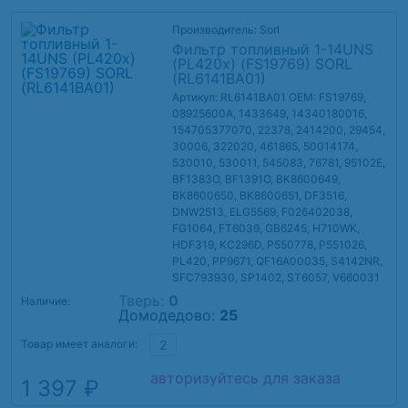
Производитель: Sorl
Фильтр топливный 1-14UNS
(PL420x) (FS19769) SORL
(RL6141BA01)
Артикул: RL6141BA01
OEM: FS19769,
08925600A, 1433649, 14340180016,
154705377070, 22378, 2414200, 29454,
30006, 322020, 461865, 50014174,
530010, 530011, 545083, 76781, 95102E,
BF1383O, BF1391O, BK8600649,
BK8600650, BK8600651, DF3516,
DNW2513, ELG5569, F026402038,
FG1064, FT6039, GB6245, H710WK,
HDF319, KC296D, P550778, P551026,
PL420, PP9671, QF16A00035, S4142NR,
SFC793930, SP1402, ST6057, V660031
Тверь:
0
Наличие:
Домодедово:
25
Товар имеет аналоги:
2
авторизуйтесь для заказа
1 397 ₽