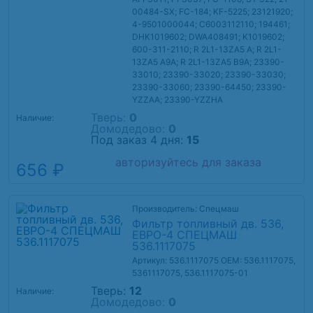
00484-SX; FC-184; KF-5225; 23121920;
4-9501000044; C6003112110; 194461;
DHK1019602; DWA408491; K1019602;
600-311-2110; R 2L1-13ZA5 A; R 2L1-
13ZA5 A9A; R 2L1-13ZA5 B9A; 23390-
33010; 23390-33020; 23390-33030;
23390-33060; 23390-64450; 23390-
YZZAA; 23390-YZZHA
Тверь:
0
Наличие:
Домодедово:
0
Под заказ 4 дня:
15
авторизуйтесь для заказа
656 ₽
Производитель: Спецмаш
Фильтр топливный дв. 536,
ЕВРО-4 СПЕЦМАШ
536.1117075
Артикул: 536.1117075
OEM: 536.1117075,
5361117075, 536.1117075-01
Тверь:
12
Наличие:
Домодедово:
0