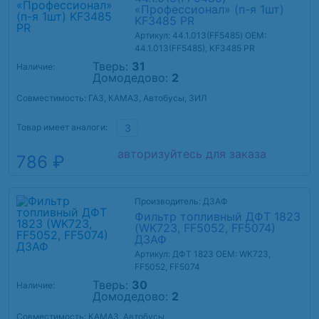
«Профессионал» (п-я 1шт)
KF3485 PR
Артикул: 44.1.013(FF5485)
OEM:
44.1.013(FF5485), KF3485 PR
Тверь:
31
Наличие:
Домодедово:
2
Совместимость: ГАЗ, КАМАЗ, Автобусы, ЗИЛ
Товар имеет аналоги:
3
авторизуйтесь для заказа
786 ₽
Производитель: ДЗАФ
Фильтр топливный ДФТ 1823
(WK723, FF5052, FF5074)
ДЗАФ
Артикул: ДФТ 1823
OEM: WK723,
FF5052, FF5074
Тверь:
30
Наличие:
Домодедово:
2
Совместимость: КАМАЗ, Автобусы