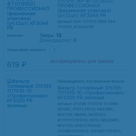
1117010 (KF-ФТ.07.0002)
ПРОФЕССИОНАЛ
(фирменная упаковка)
(уп.12шт) KF3044 PR
Артикул: 044-1117010
OEM: 044-
1117010, KF3044 PR
Тверь:
12
Наличие:
Домодедово:
0
Товар имеет аналоги:
1
авторизуйтесь для заказа
619 ₽
Производитель: Костромской Фильтр
Фильтр топливный 315195-
1117010-10 «Профессионал»
KF3300 PR зеленые
Артикул: 315195-1117010-10
OEM:
9370PL, FF011, FG121, GB335PL,
NF2112P, WK850, ЕКО0323,
ФТ015111701010, 9370, GB3208PL,
NF2112G; 405111701020,
315195111701010, 315195111701011,