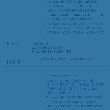
Артикул: LFF 15301D
OEM: GB-608;
SVD7205; A130001; PS 820; FG 006; LF-
1213; KL 33; WK 31/5; WK 31/5 (10);
CP100; ST 340; 21-00630-SX; SR-1059;
KF-5030; 450152600; 5008879;
14776301; 001 477 64 01; 001 477 66 01;
001 477 79 01; A 001 477 63 01; A 001
477 64 01; A 001 477 66 01; A 001 477 79
01
Тверь:
0
Наличие:
Домодедово:
0
Под заказ 4 дня:
40
авторизуйтесь для заказа
148 ₽
Производитель: Luzar
Фильтр для а/м Mercedes
GLE V167/C167 (18-)/GLS X167
(19-) 2.0D/2.9D (топл.диз.)
(LFF 15310D)
Артикул: LFF 15310D
OEM: SVV11001Z;
PE 962/2; E488KP D459; LF-371; KX
568KIT; PU 11 001 z KIT; 654 092 00 00;