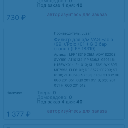
Домодедово:
0
Под заказ 4 дня:
40
авторизуйтесь для заказа
730 ₽
Производитель: Luzar
Фильтр для а/м VAG Fabia
(99-)/Polo (01-) G 3 бар
(топл.) (LFF 18319)
Артикул: LFF 18319
OEM: ADV182308;
SVY691; A110134; PP 836/3; G10146;
H155WK01; LF-1013; KL 156/1; WK 69/1;
MF7553; ELE6102; DF 3527; EP203; ST
6108; 21-00518-SX; SQ-1169; 31.832.00;
6Q0 201 051; 6Q0 201 051 B; 6Q0 201
051 H; 6Q0 201 512
Тверь:
0
Наличие:
Домодедово:
0
Под заказ 4 дня:
40
авторизуйтесь для заказа
1 377 ₽