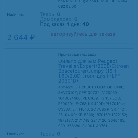
654 092 02 00; A 654 092 00 00; A 654
092 02 00
Тверь:
0
Наличие:
Домодедово:
0
Под заказ 4 дня:
40
авторизуйтесь для заказа
2 644 ₽
Производитель: Luzar
Фильтр для а/м Peugeot
Traveller/Expert/3008/Citroen
Spacetourer/Jumpy (16-)
1.6D/2.0D (топл.диз.) (LFF
20301D)
Артикул: LFF 20301D
OEM: GB-6486;
SVV7010Z; CFF100732; A120969;
1643624980; PE 816/9; FG 157 ECO;
FE0079; LF-768; KX 420D; PU 7010 z;
C533A; EF-11010; SC 7085 P; SR-1121;
26.104.00; KF-5369; 1870169; 1872152;
1872137; 2171748; 2247126; 3646465;
9801366680; SU001-A3761
Тверь:
0
Наличие: