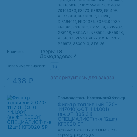
301105010, 4812159481, 50014634,
70105033, 93270, 93628, 95149E,
ATD73818, BF46100O, DF696,
DIFA64011, ЕКО0335, F026402039,
FG1061, FG10612, FS19538, FS19907,
GB6118, H304WK, NF3502, NF3502K,
P551034, PL270, PL2701X, PL270X,
PP9672, S800013, ST6126
Тверь:
18
Наличие:
Домодедово:
4
Товар имеет аналоги:
16
авторизуйтесь для заказа
1 438 ₽
Производитель: Костромской Фильтр
Фильтр топливный 020-
1117010(ФОТ 44.1.001)
(ан.ФТ-305.31)
СПЕЦИАЛИСТ(п-я 12шт)
KF3020 SP
Артикул: 020-1117010
OEM: 020-
1117010, KF3020 SP