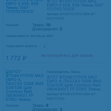
ФТОТ ФТ047.1117010 МАЗ
ЕВРО-3 656, 658 Ливны (047-
1117010,Т6103)
Артикул: ФТ047.1117010
OEM: ФТ
047.1117010
Тверь:
10
Наличие:
Домодедово:
2
Совместимость: Автобусы, МАЗ
Товар имеет аналоги:
3
авторизуйтесь для заказа
1 772 ₽
Производитель: Ливны
ФТОТ ФТ046.1117010 МАЗ
ЕВРО-4, ПАЗ,ГАЗ-3308 ЯМЗ
534/536 (для Common Rail)
(WDK940/1, FF 5785) Ливны
Артикул: ФТ046.1117010
OEM: ФТ
046.1117010
Тверь:
9
Наличие:
Домодедово:
3