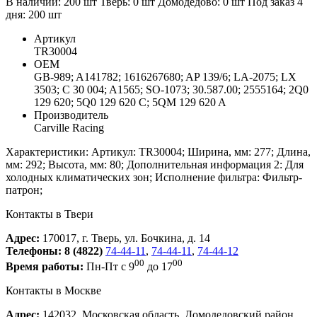
В наличии: 200 шт
Тверь:
0
шт
Домодедово:
0
шт
Под заказ 4
дня:
200
шт
Артикул
TR30004
ОЕМ
GB-989; A141782; 1616267680; AP 139/6; LA-2075; LX
3503; C 30 004; A1565; SO-1073; 30.587.00; 2555164; 2Q0
129 620; 5Q0 129 620 C; 5QM 129 620 A
Производитель
Carville Racing
Характеристики: Артикул: TR30004; Ширина, мм: 277; Длина,
мм: 292; Высота, мм: 80; Дополнительная информация 2: Для
холодных климатических зон; Исполнение фильтра: Фильтр-
патрон;
Контакты в Твери
Адрес:
170017, г. Тверь, ул. Бочкина, д. 14
Телефоны:
8 (4822)
74-44-11
,
74-44-11
,
74-44-12
00
00
Время работы:
Пн-Пт с 9
до 17
Контакты в Москве
Адрес:
142032, Московская область, Домодедовский район,