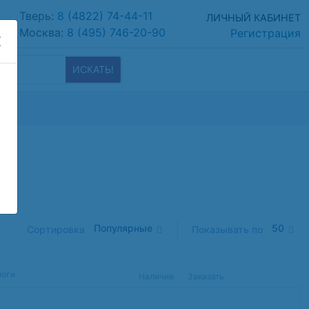
Тверь:
8 (4822) 74-44-11
ЛИЧНЫЙ КАБИНЕТ
Москва:
8 (495) 746-20-90
Регистрация
ИСКАТЬ!
Популярные
50
Сортировка
Показывать по
логи
Наличие
Заказать