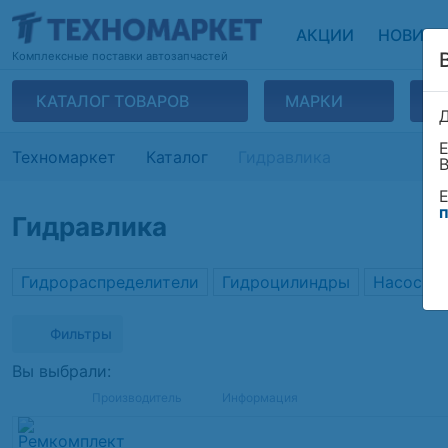
АКЦИИ
НОВИНК
Комплексные поставки автозапчастей
КАТАЛОГ ТОВАРОВ
МАРКИ
П
Е
Техномаркет
Каталог
Гидравлика
В
Е
п
Гидравлика
Гидрораспределители
Гидроцилиндры
Насосы 
Фильтры
Вы выбрали:
Производитель
Информация