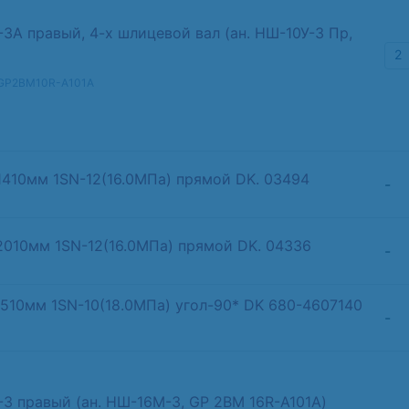
А правый, 4-х шлицевой вал (ан. НШ-10У-3 Пр,
2
 GP2BM10R-A101A
1410мм 1SN-12(16.0МПа) прямой DK. 03494
-
-2010мм 1SN-12(16.0МПа) прямой DK. 04336
-
 510мм 1SN-10(18.0МПа) угол-90* DK 680-4607140
-
 правый (ан. НШ-16М-3, GP 2BM 16R-A101A)