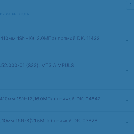
2
GP2BM16R-A101A
1410мм 1SN-16(13.0МПа) прямой DK. 11432
-
.52.000-01 (S32), МТЗ AIMPULS
-
 410мм 1SN-12(16.0МПа) прямой DK. 04847
-
1010мм 1SN-8(21.5МПа) прямой DK. 03828
-