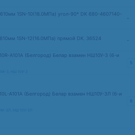
 610мм 1SN-10(18.0МПа) угол-90* DK 680-4607140-
-
 810мм 1SN-12(16.0МПа) прямой DK. 36524
-
0R-A101A (Белгород) Белар взамен НШ10У-3 (6-и
5
0M-3, НШ 10У-3
0L-A101A (Белгород) Белар взамен НШ10У-3Л (6-и
6
0М-3Л, НШ 10У-3Л