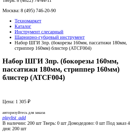
Тверь:
8 (4822) 74-44-11
Москва:
8 (495) 746-20-90
Техномаркет
Каталог
Инструмент слесарный
Шарнирно-губцевый инструмент
Набор ШГИ 3пр. (бокорезы 160мм, пассатижи 180мм,
стриппер 160мм) блистер (ATCF004)
Набор ШГИ 3пр. (бокорезы 160мм,
пассатижи 180мм, стриппер 160мм)
блистер (ATCF004)
Цена: 1 305 ₽
авторизуйтесь для заказа
playlist_add
В наличии: 200 шт
Тверь:
0
шт
Домодедово:
0
шт
Под заказ 4
дня:
200
шт