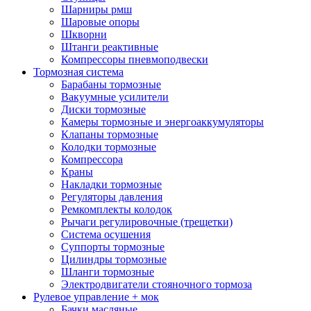
Шарниры рмш
Шаровые опоры
Шкворни
Штанги реактивные
Компрессоры пневмоподвески
Тормозная система
Барабаны тормозные
Вакуумные усилители
Диски тормозные
Камеры тормозные и энергоаккумуляторы
Клапаны тормозные
Колодки тормозные
Компрессора
Краны
Накладки тормозные
Регуляторы давления
Ремкомплекты колодок
Рычаги регулировочные (трещетки)
Система осушения
Суппорты тормозные
Цилиндры тормозные
Шланги тормозные
Электродвигатели стояночного тормоза
Рулевое управление + мок
Бачки масляные