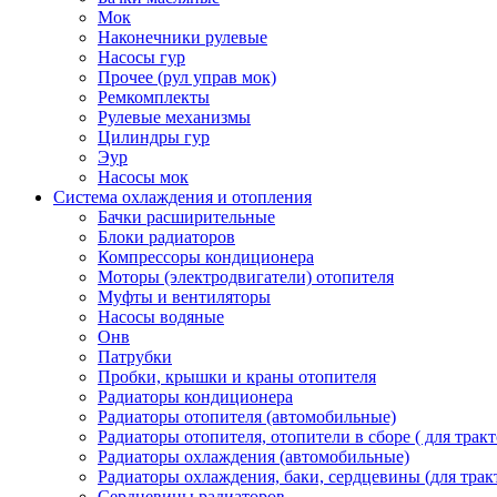
Мок
Наконечники рулевые
Насосы гур
Прочее (рул управ мок)
Ремкомплекты
Рулевые механизмы
Цилиндры гур
Эур
Насосы мок
Система охлаждения и отопления
Бачки расширительные
Блоки радиаторов
Компрессоры кондиционера
Моторы (электродвигатели) отопителя
Муфты и вентиляторы
Насосы водяные
Онв
Патрубки
Пробки, крышки и краны отопителя
Радиаторы кондиционера
Радиаторы отопителя (автомобильные)
Радиаторы отопителя, отопители в сборе ( для тракт
Радиаторы охлаждения (автомобильные)
Радиаторы охлаждения, баки, сердцевины (для тракт
Сердцевины радиаторов