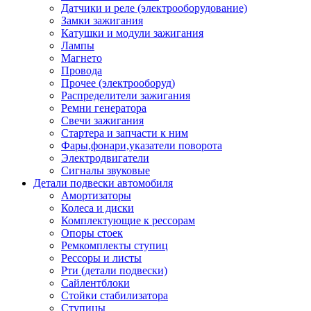
Датчики и реле (электрооборудование)
Замки зажигания
Катушки и модули зажигания
Лампы
Магнето
Провода
Прочее (электрооборуд)
Распределители зажигания
Ремни генератора
Свечи зажигания
Стартера и запчасти к ним
Фары,фонари,указатели поворота
Электродвигатели
Сигналы звуковые
Детали подвески автомобиля
Амортизаторы
Колеса и диски
Комплектующие к рессорам
Опоры стоек
Ремкомплекты ступиц
Рессоры и листы
Рти (детали подвески)
Сайлентблоки
Стойки стабилизатора
Ступицы