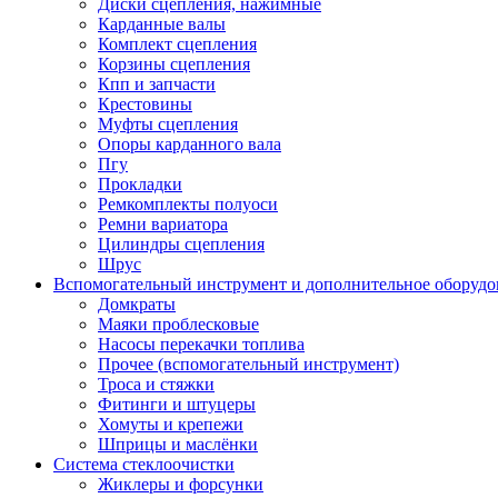
Диски сцепления, нажимные
Карданные валы
Комплект сцепления
Корзины сцепления
Кпп и запчасти
Крестовины
Муфты сцепления
Опоры карданного вала
Пгу
Прокладки
Ремкомплекты полуоси
Ремни вариатора
Цилиндры сцепления
Шрус
Вспомогательный инструмент и дополнительное оборудо
Домкраты
Маяки проблесковые
Насосы перекачки топлива
Прочее (вспомогательный инструмент)
Троса и стяжки
Фитинги и штуцеры
Хомуты и крепежи
Шприцы и маслёнки
Система стеклоочистки
Жиклеры и форсунки