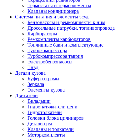
Термостаты и термоэлементы
Клапаны кондиционера
Система питания и элементы эсуд
Бензонасосы и ремкомплекты к ним
Дроссельные патрубки, топливопровода
Карбюраторы
Ремкомплекты карбюраторов
Топливные баки и комплектующие
Турбокомпрессора
Турбокомпрессора таврия
Электробензонасосы
Тнвд
Детали кузова
Буфера и рамы
Зеркала
Элементы кузова
Двигатели
Вкладыши
Гидронатяжители цепи
Гидротолкатели
Головки блока цилиндров
Детали грм
Клапаны и толкатели
Моторкомплекты