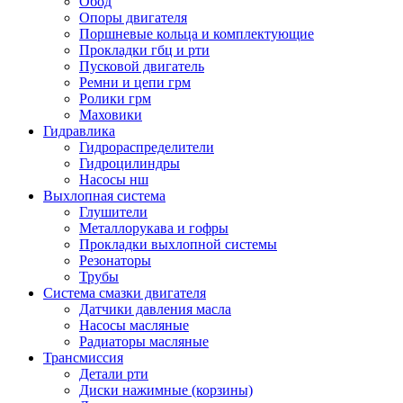
Обод
Опоры двигателя
Поршневые кольца и комплектующие
Прокладки гбц и рти
Пусковой двигатель
Ремни и цепи грм
Ролики грм
Маховики
Гидравлика
Гидрораспределители
Гидроцилиндры
Насосы нш
Выхлопная система
Глушители
Металлорукава и гофры
Прокладки выхлопной системы
Резонаторы
Трубы
Система смазки двигателя
Датчики давления масла
Насосы масляные
Радиаторы масляные
Трансмиссия
Детали рти
Диски нажимные (корзины)