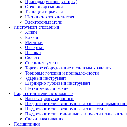
Приводы (моторедукторы)
Стеклоподъемники
Трапеции и рычаги
Щетки стеклоочистителя
Электроомыватели
Инструмент слесарный
Airline
Ключи
Метчики
Отвертки
Плашки
Сверла
Специнструмент
Торговое оборудование и системы хранения
Торцовые головки и принадлежности
Ударный инструмент
Шарнирно-губцевый инструмент
Щетки металлические
Пжд и отопители автономные
Насосы циркуляционные
Пжд, отопители автономные и запчасти прамотрон
Пжд, отопители автономные и запчасти шааз
Пжд, отопители атономные и запчасти планар и теп
Свечи накаливания
Подшипники