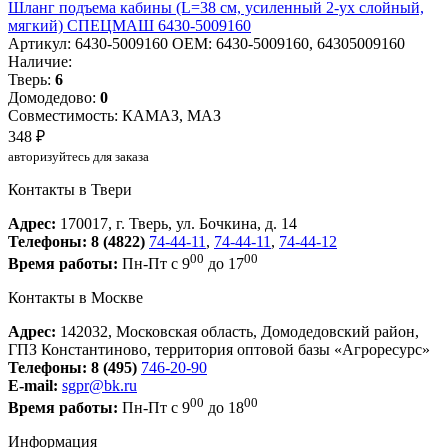
Шланг подъема кабины (L=38 см, усиленный 2-ух слойный,
мягкий) СПЕЦМАШ 6430-5009160
Артикул: 6430-5009160
OEM: 6430-5009160, 64305009160
Наличие:
Тверь:
6
Домодедово:
0
Совместимость: КАМАЗ, МАЗ
348 ₽
авторизуйтесь для заказа
Контакты в Твери
Адрес:
170017, г. Тверь, ул. Бочкина, д. 14
Телефоны:
8 (4822)
74-44-11
,
74-44-11
,
74-44-12
00
00
Время работы:
Пн-Пт с 9
до 17
Контакты в Москве
Адрес:
142032, Московская область, Домодедовский район,
ГПЗ Константиново, территория оптовой базы «Агроресурс»
Телефоны:
8 (495)
746-20-90
E-mail:
sgpr@bk.ru
00
00
Время работы:
Пн-Пт с 9
до 18
Информация