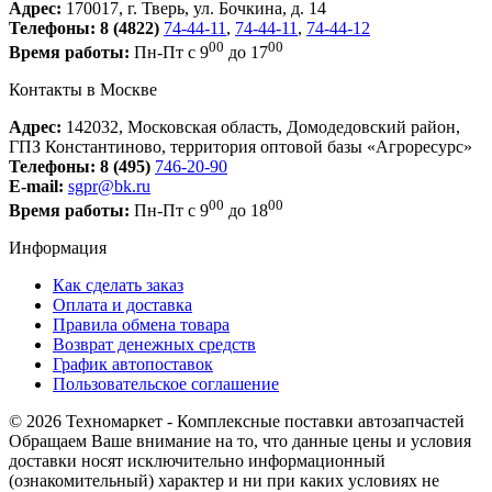
Адрес:
170017, г. Тверь, ул. Бочкина, д. 14
Телефоны:
8 (4822)
74-44-11
,
74-44-11
,
74-44-12
00
00
Время работы:
Пн-Пт с 9
до 17
Контакты в Москве
Адрес:
142032, Московская область, Домодедовский район,
ГПЗ Константиново, территория оптовой базы «Агроресурс»
Телефоны:
8 (495)
746-20-90
E-mail:
sgpr@bk.ru
00
00
Время работы:
Пн-Пт с 9
до 18
Информация
Как сделать заказ
Оплата и доставка
Правила обмена товара
Возврат денежных средств
График автопоставок
Пользовательское соглашение
© 2026 Техномаркет - Комплексные поставки автозапчастей
Обращаем Ваше внимание на то, что данные цены и условия
доставки носят исключительно информационный
(ознакомительный) характер и ни при каких условиях не