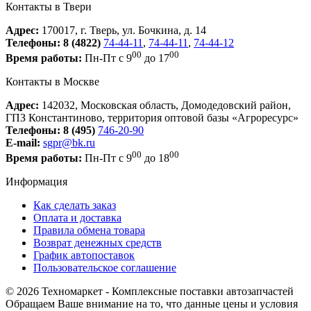
Контакты в Твери
Адрес:
170017, г. Тверь, ул. Бочкина, д. 14
Телефоны:
8 (4822)
74-44-11
,
74-44-11
,
74-44-12
00
00
Время работы:
Пн-Пт с 9
до 17
Контакты в Москве
Адрес:
142032, Московская область, Домодедовский район,
ГПЗ Константиново, территория оптовой базы «Агроресурс»
Телефоны:
8 (495)
746-20-90
E-mail:
sgpr@bk.ru
00
00
Время работы:
Пн-Пт с 9
до 18
Информация
Как сделать заказ
Оплата и доставка
Правила обмена товара
Возврат денежных средств
График автопоставок
Пользовательское соглашение
© 2026 Техномаркет - Комплексные поставки автозапчастей
Обращаем Ваше внимание на то, что данные цены и условия