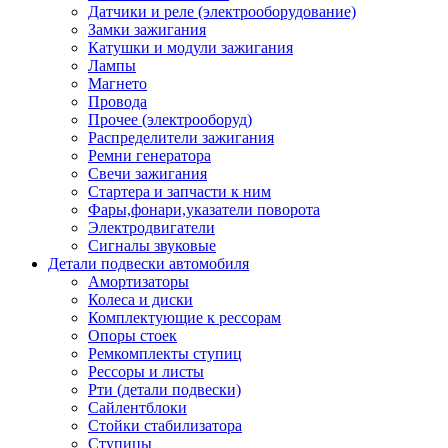
Датчики и реле (электрооборудование)
Замки зажигания
Катушки и модули зажигания
Лампы
Магнето
Провода
Прочее (электрооборуд)
Распределители зажигания
Ремни генератора
Свечи зажигания
Стартера и запчасти к ним
Фары,фонари,указатели поворота
Электродвигатели
Сигналы звуковые
Детали подвески автомобиля
Амортизаторы
Колеса и диски
Комплектующие к рессорам
Опоры стоек
Ремкомплекты ступиц
Рессоры и листы
Рти (детали подвески)
Сайлентблоки
Стойки стабилизатора
Ступицы