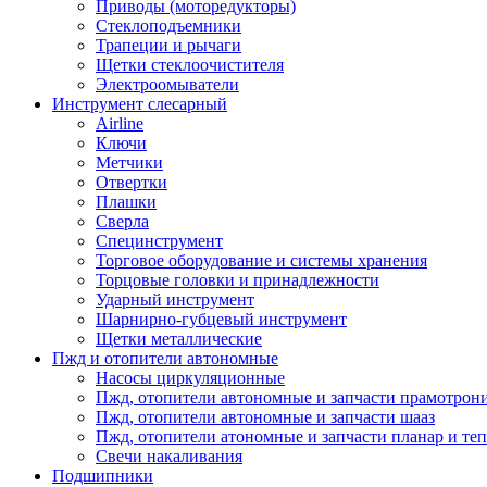
Приводы (моторедукторы)
Стеклоподъемники
Трапеции и рычаги
Щетки стеклоочистителя
Электроомыватели
Инструмент слесарный
Airline
Ключи
Метчики
Отвертки
Плашки
Сверла
Специнструмент
Торговое оборудование и системы хранения
Торцовые головки и принадлежности
Ударный инструмент
Шарнирно-губцевый инструмент
Щетки металлические
Пжд и отопители автономные
Насосы циркуляционные
Пжд, отопители автономные и запчасти прамотрон
Пжд, отопители автономные и запчасти шааз
Пжд, отопители атономные и запчасти планар и теп
Свечи накаливания
Подшипники