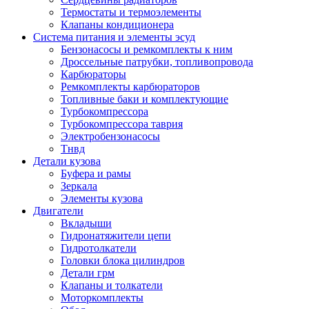
Термостаты и термоэлементы
Клапаны кондиционера
Система питания и элементы эсуд
Бензонасосы и ремкомплекты к ним
Дроссельные патрубки, топливопровода
Карбюраторы
Ремкомплекты карбюраторов
Топливные баки и комплектующие
Турбокомпрессора
Турбокомпрессора таврия
Электробензонасосы
Тнвд
Детали кузова
Буфера и рамы
Зеркала
Элементы кузова
Двигатели
Вкладыши
Гидронатяжители цепи
Гидротолкатели
Головки блока цилиндров
Детали грм
Клапаны и толкатели
Моторкомплекты