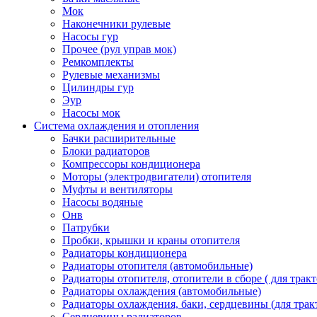
Мок
Наконечники рулевые
Насосы гур
Прочее (рул управ мок)
Ремкомплекты
Рулевые механизмы
Цилиндры гур
Эур
Насосы мок
Система охлаждения и отопления
Бачки расширительные
Блоки радиаторов
Компрессоры кондиционера
Моторы (электродвигатели) отопителя
Муфты и вентиляторы
Насосы водяные
Онв
Патрубки
Пробки, крышки и краны отопителя
Радиаторы кондиционера
Радиаторы отопителя (автомобильные)
Радиаторы отопителя, отопители в сборе ( для тракт
Радиаторы охлаждения (автомобильные)
Радиаторы охлаждения, баки, сердцевины (для тракт
Сердцевины радиаторов