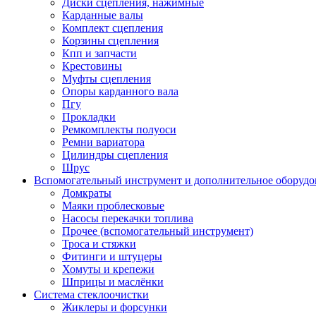
Диски сцепления, нажимные
Карданные валы
Комплект сцепления
Корзины сцепления
Кпп и запчасти
Крестовины
Муфты сцепления
Опоры карданного вала
Пгу
Прокладки
Ремкомплекты полуоси
Ремни вариатора
Цилиндры сцепления
Шрус
Вспомогательный инструмент и дополнительное оборудо
Домкраты
Маяки проблесковые
Насосы перекачки топлива
Прочее (вспомогательный инструмент)
Троса и стяжки
Фитинги и штуцеры
Хомуты и крепежи
Шприцы и маслёнки
Система стеклоочистки
Жиклеры и форсунки