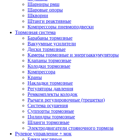
Шарниры рмш
Шаровые опоры
Шкворни
Штанги реактивные
Компрессоры пневмоподвески
Тормозная система
Барабаны тормозные
Вакуумные усилители
Диски тормозные
Камеры тормозные и энергоаккумуляторы
Клапаны тормозные
Колодки тормозные
Компрессора
Краны
Накладки тормозные
Регуляторы давления
Ремкомплекты колодок
Рычаги регулировочные (трещетки)
Система осушения
Суппорты тормозные
Цилиндры тормозные
Шланги тормозные
Электродвигатели стояночного тормоза
Рулевое управление + мок
Бачки масляные