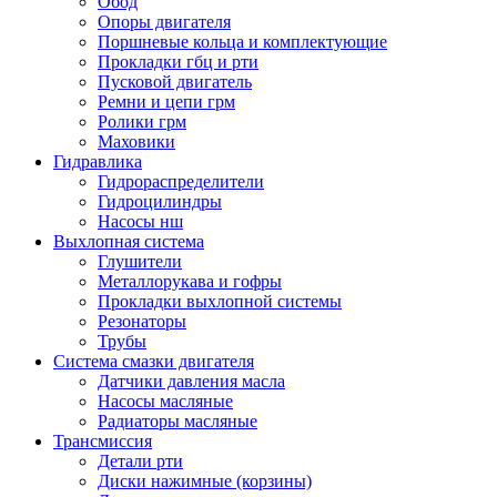
Обод
Опоры двигателя
Поршневые кольца и комплектующие
Прокладки гбц и рти
Пусковой двигатель
Ремни и цепи грм
Ролики грм
Маховики
Гидравлика
Гидрораспределители
Гидроцилиндры
Насосы нш
Выхлопная система
Глушители
Металлорукава и гофры
Прокладки выхлопной системы
Резонаторы
Трубы
Система смазки двигателя
Датчики давления масла
Насосы масляные
Радиаторы масляные
Трансмиссия
Детали рти
Диски нажимные (корзины)