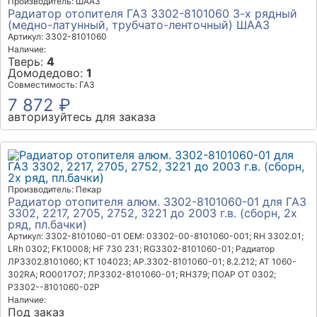
Производитель: ШААЗ
Радиатор отопителя ГАЗ 3302-8101060 3-х рядный
(медно-латунный, трубчато-ленточный) ШААЗ
Артикул: 3302-8101060
Наличие:
Тверь:
4
Домодедово:
1
Совместимость: ГАЗ
7 872 ₽
авторизуйтесь для заказа
Производитель: Пекар
Радиатор отопителя алюм. 3302-8101060-01 для ГАЗ
3302, 2217, 2705, 2752, 3221 до 2003 г.в. (сборн, 2х
ряд, пл.бачки)
Артикул: 3302-8101060-01
OEM: 03302-00-8101060-001; RH 3302.01;
LRh 0302; FK10008; HF 730 231; RG3302-8101060-01; Радиатор
ЛР3302.8101060; КТ 104023; АР.3302-8101060-01; 8.2.212; AT 1060-
302RA; RO0017O7; ЛР3302-8101060-01; RH379; ПОАР ОТ 0302;
Р3302--8101060-02Р
Наличие:
Под заказ