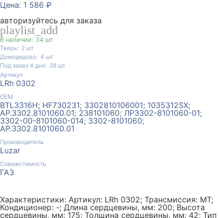
Цена: 1 586 ₽
авторизуйтесь для заказа
playlist_add
В наличии: 34 шт
Тверь:
2
шт
Домодедово:
4
шт
Под заказ 4 дня:
28
шт
Артикул
LRh 0302
ОЕМ
BTL3316H; HF730231; 3302810106001; 1035312SX;
AP.3302.8101060.01; 238101060; ЛР3302-8101060-01;
3302-00-8101060-014; 3302-8101060;
АР.3302.8101060.01
Производитель
Luzar
Совместимость
ГАЗ
Характеристики: Артикул: LRh 0302; Трансмиссия: MT;
Кондиционер: -; Длина сердцевины, мм: 200; Высота
сердцевины, мм: 175; Толщина сердцевины, мм: 42; Тип