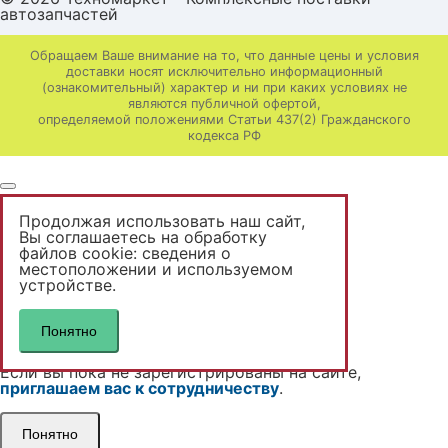
автозапчастей
Обращаем Ваше внимание на то, что данные цены и условия
доставки носят исключительно информационный
(ознакомительный) характер и ни при каких условиях не
являются публичной офертой,
определяемой положениями Статьи 437(2) Гражданского
кодекса РФ
Продолжая использовать наш сайт,
Вы неавторизованы
Вы соглашаетесь на обработку
файлов cookie: сведения о
местоположении и используемом
Доступны только розничные цены.
устройстве.
Если вы уже зарегистрированы на сайте,
авторизутесь
.
Понятно
Вам будут доступны ваши цены.
Если вы пока не зарегистрированы на сайте,
приглашаем вас к сотрудничеству
.
Понятно