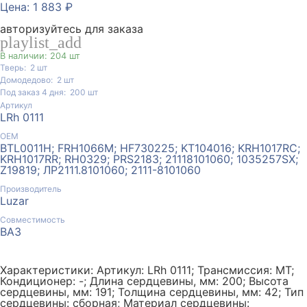
Цена: 1 883 ₽
авторизуйтесь для заказа
playlist_add
В наличии: 204 шт
Тверь:
2
шт
Домодедово:
2
шт
Под заказ 4 дня:
200
шт
Артикул
LRh 0111
ОЕМ
BTL0011H; FRH1066M; HF730225; KT104016; KRH1017RC;
KRH1017RR; RH0329; PRS2183; 21118101060; 1035257SX;
Z19819; ЛР2111.8101060; 2111-8101060
Производитель
Luzar
Совместимость
ВАЗ
Характеристики: Артикул: LRh 0111; Трансмиссия: MT;
Кондиционер: -; Длина сердцевины, мм: 200; Высота
сердцевины, мм: 191; Толщина сердцевины, мм: 42; Тип
сердцевины: сборная; Материал сердцевины: