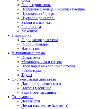
Обод
Опоры двигателя
Поршневые кольца и комплектующие
Прокладки гбц и рти
Пусковой двигатель
Ремни и цепи грм
Ролики грм
Маховики
Гидравлика
Гидрораспределители
Гидроцилиндры
Насосы нш
Выхлопная система
Глушители
Металлорукава и гофры
Прокладки выхлопной системы
Резонаторы
Трубы
Система смазки двигателя
Датчики давления масла
Насосы масляные
Радиаторы масляные
Трансмиссия
Детали рти
Диски нажимные (корзины)