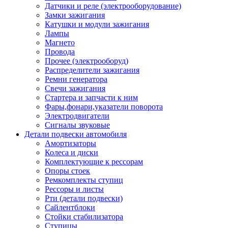
Датчики и реле (электрооборудование)
Замки зажигания
Катушки и модули зажигания
Лампы
Магнето
Провода
Прочее (электрооборуд)
Распределители зажигания
Ремни генератора
Свечи зажигания
Стартера и запчасти к ним
Фары,фонари,указатели поворота
Электродвигатели
Сигналы звуковые
Детали подвески автомобиля
Амортизаторы
Колеса и диски
Комплектующие к рессорам
Опоры стоек
Ремкомплекты ступиц
Рессоры и листы
Рти (детали подвески)
Сайлентблоки
Стойки стабилизатора
Ступицы