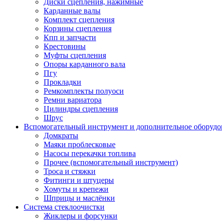
Диски сцепления, нажимные
Карданные валы
Комплект сцепления
Корзины сцепления
Кпп и запчасти
Крестовины
Муфты сцепления
Опоры карданного вала
Пгу
Прокладки
Ремкомплекты полуоси
Ремни вариатора
Цилиндры сцепления
Шрус
Вспомогательный инструмент и дополнительное оборудо
Домкраты
Маяки проблесковые
Насосы перекачки топлива
Прочее (вспомогательный инструмент)
Троса и стяжки
Фитинги и штуцеры
Хомуты и крепежи
Шприцы и маслёнки
Система стеклоочистки
Жиклеры и форсунки