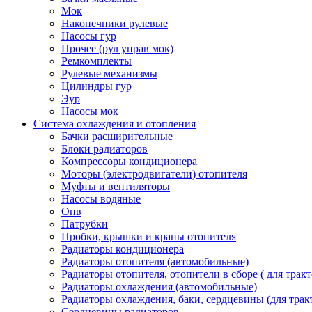
Мок
Наконечники рулевые
Насосы гур
Прочее (рул управ мок)
Ремкомплекты
Рулевые механизмы
Цилиндры гур
Эур
Насосы мок
Система охлаждения и отопления
Бачки расширительные
Блоки радиаторов
Компрессоры кондиционера
Моторы (электродвигатели) отопителя
Муфты и вентиляторы
Насосы водяные
Онв
Патрубки
Пробки, крышки и краны отопителя
Радиаторы кондиционера
Радиаторы отопителя (автомобильные)
Радиаторы отопителя, отопители в сборе ( для тракт
Радиаторы охлаждения (автомобильные)
Радиаторы охлаждения, баки, сердцевины (для тракт
Сердцевины радиаторов