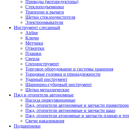
Приводы (моторедукторы)
Стеклоподъемники
Трапеции и рычаги
Щетки стеклоочистителя
Электроомыватели
Инструмент слесарный
Airline
Ключи
Метчики
Отвертки
Плашки
Сверла
Специнструмент
Торговое оборудование и системы хранения
Торцовые головки и принадлежности
Ударный инструмент
Шарнирно-губцевый инструмент
Щетки металлические
Пжд и отопители автономные
Насосы циркуляционные
Пжд, отопители автономные и запчасти прамотрон
Пжд, отопители автономные и запчасти шааз
Пжд, отопители атономные и запчасти планар и теп
Свечи накаливания
Подшипники