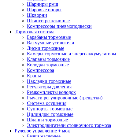
Шарниры рмш
Шаровые опоры
Шкворни
Штанги реактивные
Компрессоры пневмоподвески
Тормозная система
Барабаны тормозные
Вакуумные усилители
Диски тормозные
Камеры тормозные и энергоаккумуляторы
Клапаны тормозные
Колодки тормозные
Компрессора
Краны
Накладки тормозные
Регуляторы давления
Ремкомплекты колодок
Рычаги регулировочные (трещетки)
Система осушения
Суппорты тормозные
Цилиндры тормозные
Шланги тормозные
Электродвигатели стояночного тормоза
Рулевое управление + мок
Бачки масляные