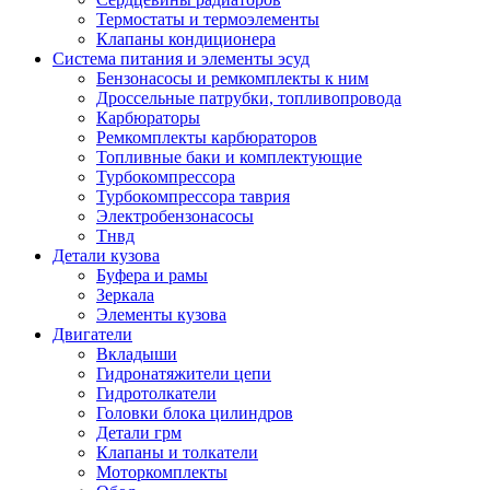
Термостаты и термоэлементы
Клапаны кондиционера
Система питания и элементы эсуд
Бензонасосы и ремкомплекты к ним
Дроссельные патрубки, топливопровода
Карбюраторы
Ремкомплекты карбюраторов
Топливные баки и комплектующие
Турбокомпрессора
Турбокомпрессора таврия
Электробензонасосы
Тнвд
Детали кузова
Буфера и рамы
Зеркала
Элементы кузова
Двигатели
Вкладыши
Гидронатяжители цепи
Гидротолкатели
Головки блока цилиндров
Детали грм
Клапаны и толкатели
Моторкомплекты