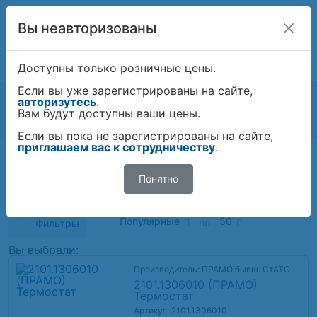
Вы неавторизованы
Комплексные поставки автозапчастей
ИСКАТЬ!
Доступны только розничные цены.
Если вы уже зарегистрированы на сайте,
Техномаркет
Каталог
авторизутесь
.
Система охлаждения и отопления
Вам будут доступны ваши цены.
Термостаты и термоэлементы
Если вы пока не зарегистрированы на сайте,
приглашаем вас к сотрудничеству
.
Термостаты и термоэлементы
Понятно
Популярные
50
по
Фильтры
Вы выбрали:
Производитель: ПРАМО бывш. СтАТО
2101.1306010 (ПРАМО)
Термостат
Артикул: 2101.1306010