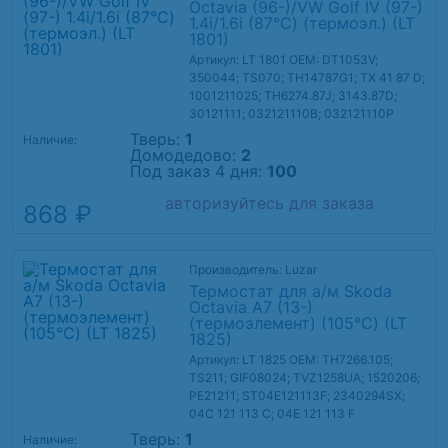
Octavia (96-)/VW Golf IV (97-)
1.4i/1.6i (87°С) (термоэл.) (LT
1801)
Артикул: LT 1801
OEM: DT1053V;
350044; TS070; TH14787G1; TX 41 87 D;
1001211025; TH6274.87J; 3143.87D;
30121111; 032121110B; 032121110P
Тверь:
1
Наличие:
Домодедово:
2
Под заказ 4 дня:
100
авторизуйтесь для заказа
868 ₽
Производитель: Luzar
Термостат для а/м Skoda
Octavia A7 (13-)
(термоэлемент) (105°С) (LT
1825)
Артикул: LT 1825
OEM: TH7266.105;
TS211; GIF08024; TVZ1258UA; 1520206;
PE21211; ST04E121113F; 2340294SX;
04C 121 113 C; 04E 121 113 F
Тверь:
1
Наличие: