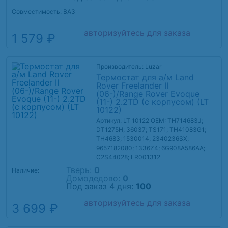
Совместимость: ВАЗ
авторизуйтесь для заказа
1 579 ₽
Производитель: Luzar
Термостат для а/м Land
Rover Freelander II
(06-)/Range Rover Evoque
(11-) 2.2TD (с корпусом) (LT
10122)
Артикул: LT 10122
OEM: TH714683J;
DT1275H; 36037; TS171; TH41083G1;
TH4683; 1530014; 2340236SX;
9657182080; 1336Z4; 6G908A586AA;
C2S44028; LR001312
Тверь:
0
Наличие:
Домодедово:
0
Под заказ 4 дня:
100
авторизуйтесь для заказа
3 699 ₽