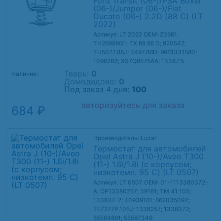
Ford Transit (06-)/PSA Boxer
(06-)/Jumper (06-)/Fiat
Ducato (06-) 2.2D (88 С) (LT
2022)
Артикул: LT 2022
OEM: 23981;
TH26988G1; TX 68 88 D; 820542;
TH5077.88J; 3497.88D; 9661331580;
1096283; XS7Q8575AA; 1338.F5
Тверь:
0
Наличие:
Домодедово:
0
Под заказ 4 дня:
100
авторизуйтесь для заказа
684 ₽
Производитель: Luzar
Термостат для автомобилей
Opel Astra J (10-)/Aveo T300
(11-) 1.6i/1.8i (с корпусом;
низкотемп. 95 С) (LT 0507)
Артикул: LT 0507
OEM: 01-1113380372-
A; OP13380257; 39161; TM 41 105;
133837-2; 40939161; 862035092;
TE7277P.105J; 1338257; 1338372;
55564891; 55587349