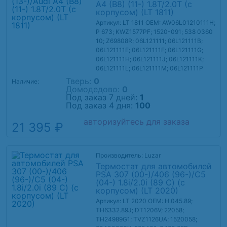
A4 (B8) (11-) 1.8T/2.0T (с
корпусом) (LT 1811)
Артикул: LT 1811
OEM: AW06L01210111H;
P 673; KWZ1577PF; 1520-091; 538 0360
10; Z69808R; 06L121111; 06L121111B;
06L121111E; 06L121111F; 06L121111G;
06L121111H; 06L121111J; 06L121111K;
06L121111L; 06L121111M; 06L121111P
Тверь:
0
Наличие:
Домодедово:
0
Под заказ 7 дней:
1
Под заказ 4 дня:
100
авторизуйтесь для заказа
21 395 ₽
Производитель: Luzar
Термостат для автомобилей
PSA 307 (00-)/406 (96-)/C5
(04-) 1.8i/2.0i (89 С) (с
корпусом) (LT 2020)
Артикул: LT 2020
OEM: H.045.89;
TH6332.89J; DT1206V; 22058;
TH24989G1; TVZ1126UA; 1520058;