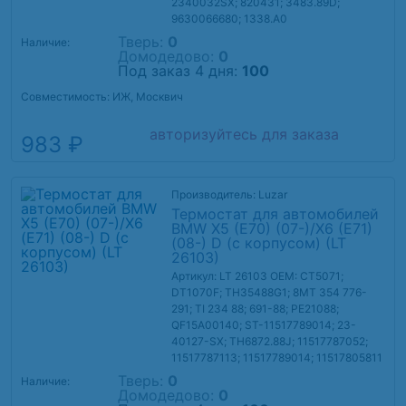
2340032SX; 820431; 3483.89D;
9630066680; 1338.A0
Тверь:
0
Наличие:
Домодедово:
0
Под заказ 4 дня:
100
Совместимость: ИЖ, Москвич
авторизуйтесь для заказа
983 ₽
Производитель: Luzar
Термостат для автомобилей
BMW X5 (E70) (07-)/X6 (E71)
(08-) D (c корпусом) (LT
26103)
Артикул: LT 26103
OEM: CT5071;
DT1070F; TH35488G1; 8MT 354 776-
291; TI 234 88; 691-88; PE21088;
QF15A00140; ST-11517789014; 23-
40127-SX; TH6872.88J; 11517787052;
11517787113; 11517789014; 11517805811
Тверь:
0
Наличие:
Домодедово:
0