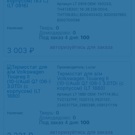
Артикул: LT 0916
OEM: 100233;
TH41383G1; 16-28 228 0004;
TH7159.83J; 8200453422; 8200557693;
8200700094
Тверь:
0
Наличие:
Домодедово:
0
Под заказ 4 дня:
100
авторизуйтесь для заказа
3 003 ₽
Производитель: Luzar
Термостат для а/м
Volkswagen Touareg II
(10-)/Audi Q7 (06-) 3.0TDi (с
корпусом) (LT 1880)
Артикул: LT 1880
OEM: TH7174.95J;
TVZ1327PF; 1520113; PE21157;
2340317SX; Z68538R; 059121111N
Тверь:
0
Наличие:
Домодедово:
0
Под заказ 4 дня:
100
авторизуйтесь для заказа