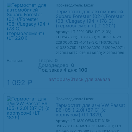
Производитель: Luzar
Термостат для автомобилей
Subaru Forester (02-)/Forester
(08-)/Legacy (94-) (78 С)
(термоэлемент) (LT 2201)
Артикул: LT 2201
OEM: DT1213V;
TH32478G1; TX 79 78D; 30306; 34-28
228 0000; 23-40119-SX; TH6736.78J;
410230.78D; 21200AA070; 21200AA071;
21200AA072; 21210AA030; 21210AA080
Тверь:
0
Наличие:
Домодедово:
0
Под заказ 4 дня:
100
авторизуйтесь для заказа
1 092 ₽
Производитель: Luzar
Термостат для а/м VW Passat
B6 (05-) 2.0i (87 С) (с
корпусом) (LT 1829)
Артикул: LT 1829
OEM: DT1315H;
350278; TH41487G1; 1114602310; TI 8
87; 597-87K; 3306073; 23-40146-SX;