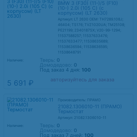
BMW 3 (F30) (11-)/5 (F10)
(10-) 2.0i (105 С) (с
корпусом) (LT 2630)
Артикул: LT 2630
OEM: TH7289.108J;
46404; TS176; TVZ1020UA; TM25108;
PE21199; 2340187SX; V20-99-1294;
11537588257; 11537633476;
11537633477; 11538635689;
11538636594; 11538636595;
11538648791
Тверь:
0
Наличие:
Домодедово:
0
Под заказ 4 дня:
100
авторизуйтесь для заказа
5 691 ₽
Производитель: ПРАМО
21082.1306010-11 (ПРАМО)
Термостат
Артикул: 21082.1306010-11
Тверь:
0
Наличие:
Домодедово:
0
Под заказ 7 дней:
100