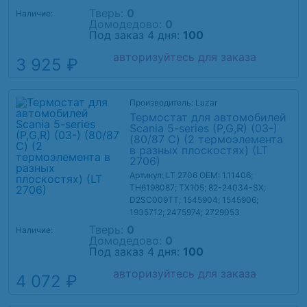
Тверь:
0
Наличие:
Домодедово:
0
Под заказ 4 дня:
100
авторизуйтесь для заказа
3 925 ₽
Производитель: Luzar
Термостат для автомобилей
Scania 5-series (P,G,R) (03-)
(80/87 С) (2 термоэлемента
в разных плоскостях) (LT
2706)
Артикул: LT 2706
OEM: 1.11406;
TH6198087; TX105; 82-24034-SX;
D2SC009TT; 1545904; 1545906;
1935712; 2475974; 2729053
Тверь:
0
Наличие:
Домодедово:
0
Под заказ 4 дня:
100
авторизуйтесь для заказа
4 072 ₽