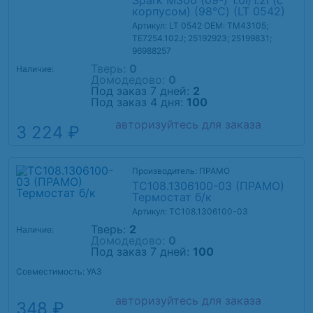
Spark M300 (09-) 1.0i/1.2i (с
корпусом) (98°С) (LT 0542)
Артикул: LT 0542
OEM: TM43105;
TE7254.102J; 25192923; 25199831;
96988257
Тверь:
0
Наличие:
Домодедово:
0
Под заказ 7 дней:
2
Под заказ 4 дня:
100
авторизуйтесь для заказа
3 224 ₽
Производитель: ПРАМО
ТС108.1306100-03 (ПРАМО)
Термостат б/к
Артикул: ТС108.1306100-03
Тверь:
2
Наличие:
Домодедово:
0
Под заказ 7 дней:
100
Совместимость: УАЗ
авторизуйтесь для заказа
348 ₽