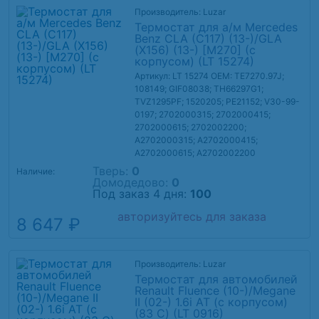
Производитель: Luzar
Термостат для а/м Mercedes
Benz СLA (C117) (13-)/GLA
(X156) (13-) [M270] (с
корпусом) (LT 15274)
Артикул: LT 15274
OEM: TE7270.97J;
108149; GIF08038; TH66297G1;
TVZ1295PF; 1520205; PE21152; V30-99-
0197; 2702000315; 2702000415;
2702000615; 2702002200;
A2702000315; A2702000415;
A2702000615; A2702002200
Тверь:
0
Наличие:
Домодедово:
0
Под заказ 4 дня:
100
авторизуйтесь для заказа
8 647 ₽
Производитель: Luzar
Термостат для автомобилей
Renault Fluence (10-)/Megane
II (02-) 1.6i AT (c корпусом)
(83 С) (LT 0916)