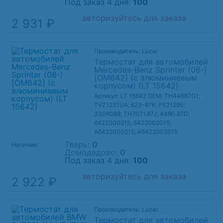
Под заказ 4 дня:
100
авторизуйтесь для заказа
2 931 ₽
Производитель: Luzar
Термостат для автомобилей
Mercedes-Benz Sprinter (06-)
[OM642] (с алюминиевым
корпусом) (LT 15642)
Артикул: LT 15642
OEM: TH44687G1;
TVZ1231UA; 623-87K; PE21295;
3306088; TH7071.87J; 4490.87D;
6422000215; 6422002015;
A6422000215; A6422002015
Тверь:
0
Наличие:
Домодедово:
0
Под заказ 4 дня:
100
авторизуйтесь для заказа
2 922 ₽
Производитель: Luzar
Термостат для автомобилей