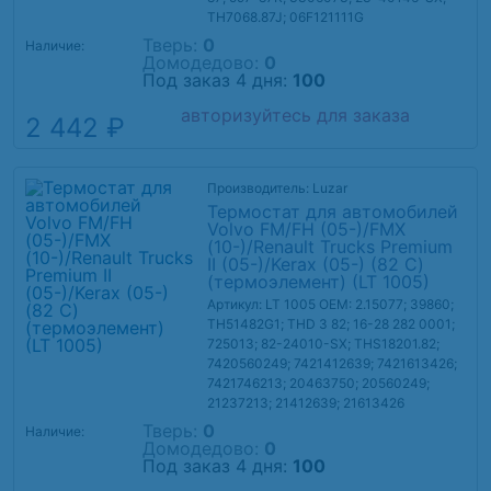
TH7068.87J; 06F121111G
Тверь:
0
Наличие:
Домодедово:
0
Под заказ 4 дня:
100
авторизуйтесь для заказа
2 442 ₽
Производитель: Luzar
Термостат для автомобилей
Volvo FM/FH (05-)/FMX
(10-)/Renault Trucks Premium
II (05-)/Kerax (05-) (82 С)
(термоэлемент) (LT 1005)
Артикул: LT 1005
OEM: 2.15077; 39860;
TH51482G1; THD 3 82; 16-28 282 0001;
725013; 82-24010-SX; THS18201.82;
7420560249; 7421412639; 7421613426;
7421746213; 20463750; 20560249;
21237213; 21412639; 21613426
Тверь:
0
Наличие:
Домодедово:
0
Под заказ 4 дня:
100