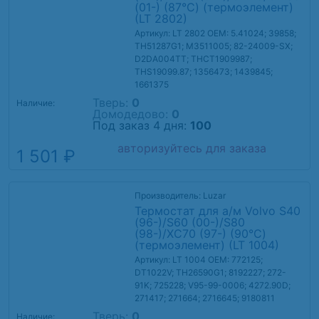
(01-) (87°С) (термоэлемент)
(LT 2802)
Артикул: LT 2802
OEM: 5.41024; 39858;
TH51287G1; M3511005; 82-24009-SX;
D2DA004TT; THCT1909987;
THS19099.87; 1356473; 1439845;
1661375
Тверь:
0
Наличие:
Домодедово:
0
Под заказ 4 дня:
100
авторизуйтесь для заказа
1 501 ₽
Производитель: Luzar
Термостат для а/м Volvo S40
(96-)/S60 (00-)/S80
(98-)/XC70 (97-) (90°С)
(термоэлемент) (LT 1004)
Артикул: LT 1004
OEM: 772125;
DT1022V; TH26590G1; 8192227; 272-
91K; 725228; V95-99-0006; 4272.90D;
271417; 271664; 2716645; 9180811
Тверь:
0
Наличие: