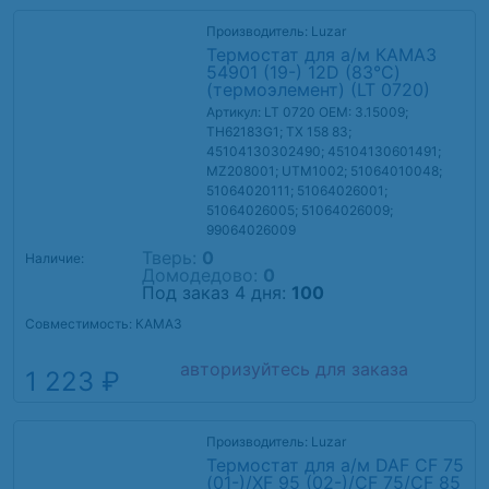
Производитель: Luzar
Термостат для а/м КАМАЗ
54901 (19-) 12D (83°С)
(термоэлемент) (LT 0720)
Артикул: LT 0720
OEM: 3.15009;
TH62183G1; TX 158 83;
45104130302490; 45104130601491;
MZ208001; UTM1002; 51064010048;
51064020111; 51064026001;
51064026005; 51064026009;
99064026009
Тверь:
0
Наличие:
Домодедово:
0
Под заказ 4 дня:
100
Совместимость: КАМАЗ
авторизуйтесь для заказа
1 223 ₽
Производитель: Luzar
Термостат для а/м DAF CF 75
(01-)/XF 95 (02-)/CF 75/CF 85