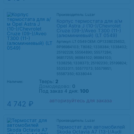
Производитель: Luzar
Корпус термостата для а/м
Opel Astra J (10-)/Chevrolet
Cruze (09-)/Aveo T300 (11-)
(алюминиевый) (LT 0549)
Артикул: LT 0549
OEM: OP13380256S2;
RP96984103; T8082; 1338384; 1338402;
25192228; 55564890; 55577284;
96817255; 96984102; 96984103;
1338256; 1338373; 25192230; 25199824;
55353311; 55577073; 55579951;
55587350; 6338044
Тверь:
2
Наличие:
Домодедово:
0
Под заказ 4 дня:
100
авторизуйтесь для заказа
4 742 ₽
Производитель: Luzar
Термостат для автомобилей
Skoda Octavia A7 (13-)/Audi