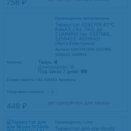
756 ₽
Производитель: Автоэлектрика
Термостат 5292708 82°С
КамАЗ, ГАЗ, ПАЗ, дв.
CUMMINS (ан. 5337966,
5256423, 4929642)
(АвтоЭлектрика)
Артикул: 5292708
OEM: 5337966,
5256423, 4929642
Тверь:
4
Наличие:
Домодедово:
0
Под заказ 7 дней:
99
Совместимость: ГАЗ, КАМАЗ, Автобусы
Товар имеет аналоги:
2
авторизуйтесь для заказа
449 ₽
Производитель: Luzar
Термостат для а/м Skoda