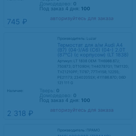
Домодедово:
0
Под заказ 4 дня:
100
авторизуйтесь для заказа
745 ₽
Производитель: Luzar
Термостат для а/м Audi A4
(B7) (04-)/A6 (C6) (04-) 2.0T
(87°C) (с корпусом) (LT 1838)
Артикул: LT 1838
OEM: TH6988.87J;
750873; DT1090H; TH40787G1; TM1120;
TVZ1210PF; TI787; 77TH158; 12255;
PE21173; 2340205SX; 411186.87D; 06D
121 111 G
Тверь:
0
Наличие:
Домодедово:
0
Под заказ 4 дня:
100
авторизуйтесь для заказа
2 318 ₽
Производитель: ПРАМО