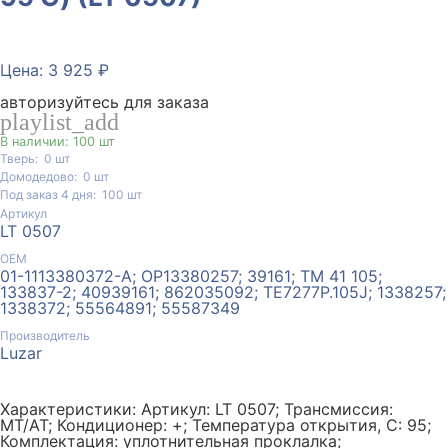
Цена: 3 925 ₽
авторизуйтесь для заказа
playlist_add
В наличии: 100 шт
Тверь:
0
шт
Домодедово:
0
шт
Под заказ 4 дня:
100
шт
Артикул
LT 0507
ОЕМ
01-1113380372-A; OP13380257; 39161; TM 41 105;
133837-2; 40939161; 862035092; TE7277P.105J; 1338257;
1338372; 55564891; 55587349
Производитель
Luzar
Характеристики: Артикул: LT 0507; Трансмиссия:
MT/AT; Кондиционер: +; Температура открытия, С: 95;
Комплектация: уплотнительная проклалка;