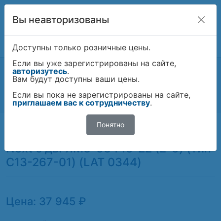
Вы неавторизованы
Комплексные поставки автозапчастей
ИСКАТЬ!
Доступны только розничные цены.
Если вы уже зарегистрированы на сайте,
Техномаркет
Каталог
авторизутесь
.
Система питания и элементы эсуд
Вам будут доступны ваши цены.
Турбокомпрессора
Турбокомпрессор для а/м ГАЗон Next с дв.
Если вы пока не зарегистрированы на сайте,
ЯМЗ-53445-22 (E-5) (тип C13-267-01) (LAT 0344)
приглашаем вас к сотрудничеству
.
Понятно
Турбокомпрессор для а/м ГАЗон
Next с дв. ЯМЗ-53445-22 (E-5) (тип
C13-267-01) (LAT 0344)
Цена: 37 945 ₽