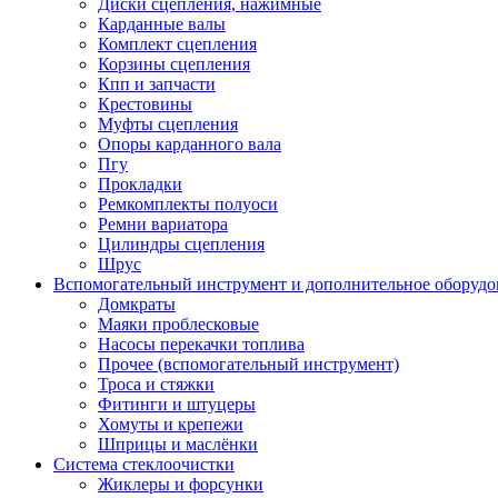
Диски сцепления, нажимные
Карданные валы
Комплект сцепления
Корзины сцепления
Кпп и запчасти
Крестовины
Муфты сцепления
Опоры карданного вала
Пгу
Прокладки
Ремкомплекты полуоси
Ремни вариатора
Цилиндры сцепления
Шрус
Вспомогательный инструмент и дополнительное оборудо
Домкраты
Маяки проблесковые
Насосы перекачки топлива
Прочее (вспомогательный инструмент)
Троса и стяжки
Фитинги и штуцеры
Хомуты и крепежи
Шприцы и маслёнки
Система стеклоочистки
Жиклеры и форсунки