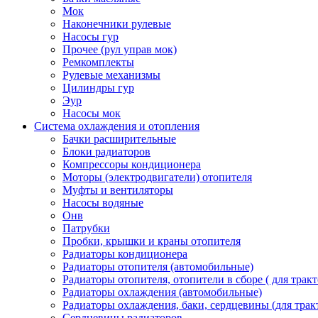
Мок
Наконечники рулевые
Насосы гур
Прочее (рул управ мок)
Ремкомплекты
Рулевые механизмы
Цилиндры гур
Эур
Насосы мок
Система охлаждения и отопления
Бачки расширительные
Блоки радиаторов
Компрессоры кондиционера
Моторы (электродвигатели) отопителя
Муфты и вентиляторы
Насосы водяные
Онв
Патрубки
Пробки, крышки и краны отопителя
Радиаторы кондиционера
Радиаторы отопителя (автомобильные)
Радиаторы отопителя, отопители в сборе ( для тракт
Радиаторы охлаждения (автомобильные)
Радиаторы охлаждения, баки, сердцевины (для тракт
Сердцевины радиаторов