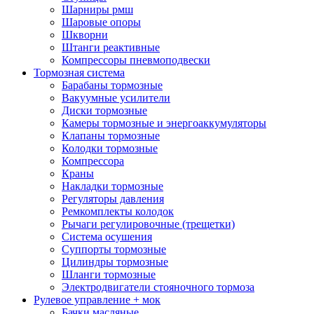
Шарниры рмш
Шаровые опоры
Шкворни
Штанги реактивные
Компрессоры пневмоподвески
Тормозная система
Барабаны тормозные
Вакуумные усилители
Диски тормозные
Камеры тормозные и энергоаккумуляторы
Клапаны тормозные
Колодки тормозные
Компрессора
Краны
Накладки тормозные
Регуляторы давления
Ремкомплекты колодок
Рычаги регулировочные (трещетки)
Система осушения
Суппорты тормозные
Цилиндры тормозные
Шланги тормозные
Электродвигатели стояночного тормоза
Рулевое управление + мок
Бачки масляные