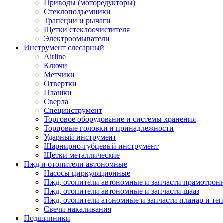
Приводы (моторедукторы)
Стеклоподъемники
Трапеции и рычаги
Щетки стеклоочистителя
Электроомыватели
Инструмент слесарный
Airline
Ключи
Метчики
Отвертки
Плашки
Сверла
Специнструмент
Торговое оборудование и системы хранения
Торцовые головки и принадлежности
Ударный инструмент
Шарнирно-губцевый инструмент
Щетки металлические
Пжд и отопители автономные
Насосы циркуляционные
Пжд, отопители автономные и запчасти прамотрон
Пжд, отопители автономные и запчасти шааз
Пжд, отопители атономные и запчасти планар и теп
Свечи накаливания
Подшипники