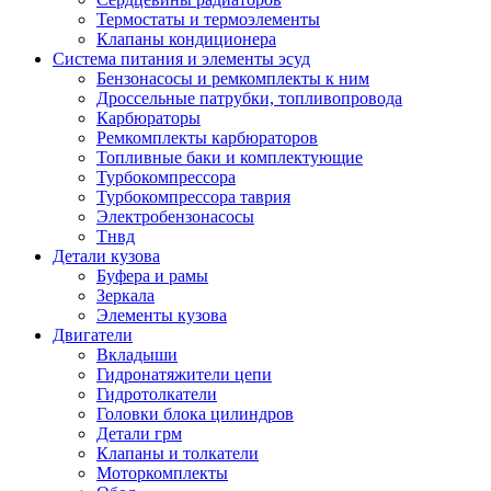
Термостаты и термоэлементы
Клапаны кондиционера
Система питания и элементы эсуд
Бензонасосы и ремкомплекты к ним
Дроссельные патрубки, топливопровода
Карбюраторы
Ремкомплекты карбюраторов
Топливные баки и комплектующие
Турбокомпрессора
Турбокомпрессора таврия
Электробензонасосы
Тнвд
Детали кузова
Буфера и рамы
Зеркала
Элементы кузова
Двигатели
Вкладыши
Гидронатяжители цепи
Гидротолкатели
Головки блока цилиндров
Детали грм
Клапаны и толкатели
Моторкомплекты