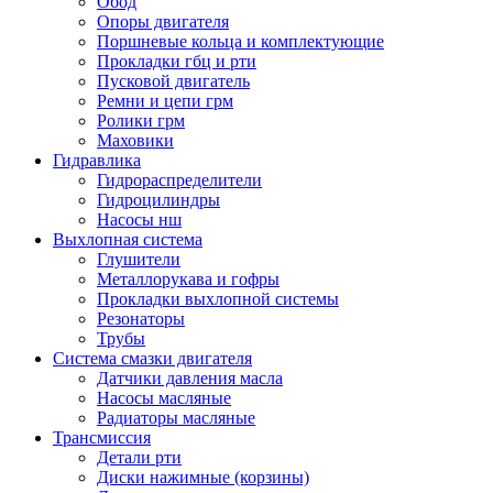
Обод
Опоры двигателя
Поршневые кольца и комплектующие
Прокладки гбц и рти
Пусковой двигатель
Ремни и цепи грм
Ролики грм
Маховики
Гидравлика
Гидрораспределители
Гидроцилиндры
Насосы нш
Выхлопная система
Глушители
Металлорукава и гофры
Прокладки выхлопной системы
Резонаторы
Трубы
Система смазки двигателя
Датчики давления масла
Насосы масляные
Радиаторы масляные
Трансмиссия
Детали рти
Диски нажимные (корзины)