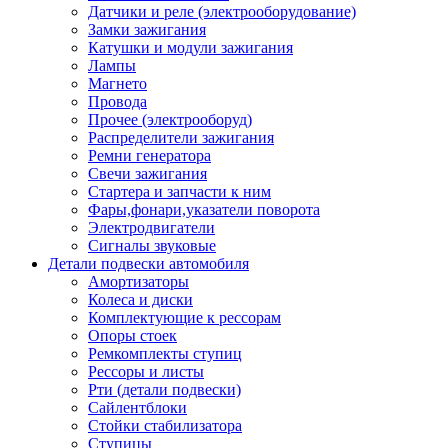
Датчики и реле (электрооборудование)
Замки зажигания
Катушки и модули зажигания
Лампы
Магнето
Провода
Прочее (электрооборуд)
Распределители зажигания
Ремни генератора
Свечи зажигания
Стартера и запчасти к ним
Фары,фонари,указатели поворота
Электродвигатели
Сигналы звуковые
Детали подвески автомобиля
Амортизаторы
Колеса и диски
Комплектующие к рессорам
Опоры стоек
Ремкомплекты ступиц
Рессоры и листы
Рти (детали подвески)
Сайлентблоки
Стойки стабилизатора
Ступицы