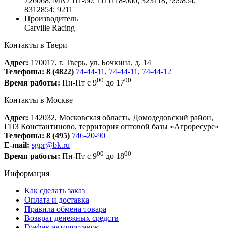
726068; MN7511-60; 1111118-060; 323118; 999854;
8312854; 9211
Производитель
Carville Racing
Контакты в Твери
Адрес:
170017, г. Тверь, ул. Бочкина, д. 14
Телефоны:
8 (4822)
74-44-11
,
74-44-11
,
74-44-12
00
00
Время работы:
Пн-Пт с 9
до 17
Контакты в Москве
Адрес:
142032, Московская область, Домодедовский район,
ГПЗ Константиново, территория оптовой базы «Агроресурс»
Телефоны:
8 (495)
746-20-90
E-mail:
sgpr@bk.ru
00
00
Время работы:
Пн-Пт с 9
до 18
Информация
Как сделать заказ
Оплата и доставка
Правила обмена товара
Возврат денежных средств
График автопоставок