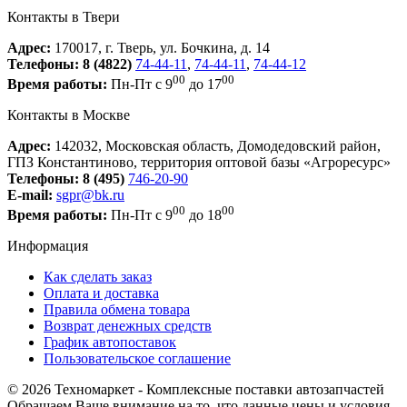
Контакты в Твери
Адрес:
170017, г. Тверь, ул. Бочкина, д. 14
Телефоны:
8 (4822)
74-44-11
,
74-44-11
,
74-44-12
00
00
Время работы:
Пн-Пт с 9
до 17
Контакты в Москве
Адрес:
142032, Московская область, Домодедовский район,
ГПЗ Константиново, территория оптовой базы «Агроресурс»
Телефоны:
8 (495)
746-20-90
E-mail:
sgpr@bk.ru
00
00
Время работы:
Пн-Пт с 9
до 18
Информация
Как сделать заказ
Оплата и доставка
Правила обмена товара
Возврат денежных средств
График автопоставок
Пользовательское соглашение
© 2026 Техномаркет - Комплексные поставки автозапчастей
Обращаем Ваше внимание на то, что данные цены и условия