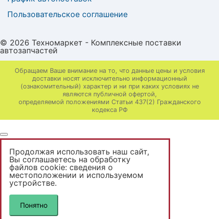
Пользовательское соглашение
© 2026 Техномаркет - Комплексные поставки
автозапчастей
Обращаем Ваше внимание на то, что данные цены и условия
доставки носят исключительно информационный
(ознакомительный) характер и ни при каких условиях не
являются публичной офертой,
определяемой положениями Статьи 437(2) Гражданского
кодекса РФ
Продолжая использовать наш сайт,
Вы неавторизованы
Вы соглашаетесь на обработку
файлов cookie: сведения о
местоположении и используемом
Доступны только розничные цены.
устройстве.
Если вы уже зарегистрированы на сайте,
авторизутесь
.
Понятно
Вам будут доступны ваши цены.