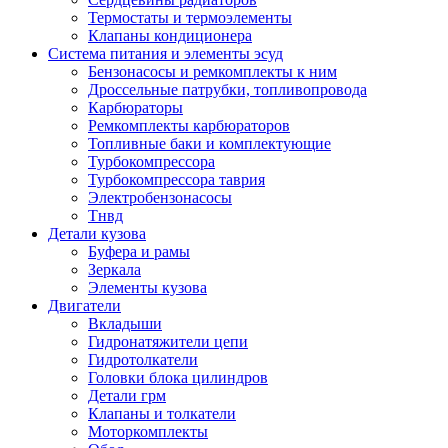
Термостаты и термоэлементы
Клапаны кондиционера
Система питания и элементы эсуд
Бензонасосы и ремкомплекты к ним
Дроссельные патрубки, топливопровода
Карбюраторы
Ремкомплекты карбюраторов
Топливные баки и комплектующие
Турбокомпрессора
Турбокомпрессора таврия
Электробензонасосы
Тнвд
Детали кузова
Буфера и рамы
Зеркала
Элементы кузова
Двигатели
Вкладыши
Гидронатяжители цепи
Гидротолкатели
Головки блока цилиндров
Детали грм
Клапаны и толкатели
Моторкомплекты