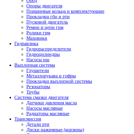
Обод
Опоры двигателя
Поршневые кольца и комплектующие
Прокладки гбц и рти
Пусковой двигатель
Ремни и цепи грм
Ролики грм
Маховики
Гидравлика
Гидрораспределители
Гидроцилиндры
Насосы нш
Выхлопная система
Глушители
Металлорукава и гофры
Прокладки выхлопной системы
Резонаторы
Трубы
Система смазки двигателя
Датчики давления масла
Насосы масляные
Радиаторы масляные
Трансмиссия
Детали рти
Диски нажимные (корзины)