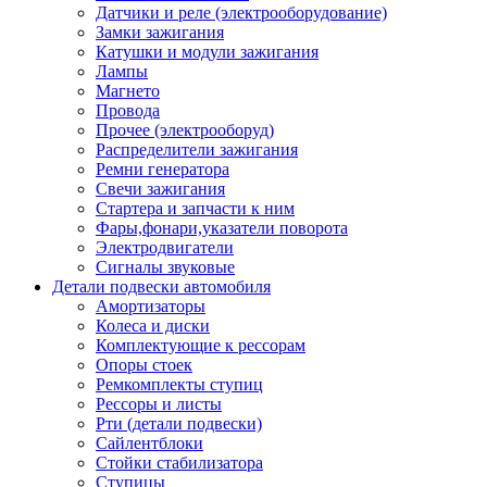
Датчики и реле (электрооборудование)
Замки зажигания
Катушки и модули зажигания
Лампы
Магнето
Провода
Прочее (электрооборуд)
Распределители зажигания
Ремни генератора
Свечи зажигания
Стартера и запчасти к ним
Фары,фонари,указатели поворота
Электродвигатели
Сигналы звуковые
Детали подвески автомобиля
Амортизаторы
Колеса и диски
Комплектующие к рессорам
Опоры стоек
Ремкомплекты ступиц
Рессоры и листы
Рти (детали подвески)
Сайлентблоки
Стойки стабилизатора
Ступицы