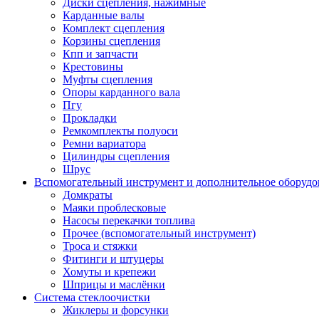
Диски сцепления, нажимные
Карданные валы
Комплект сцепления
Корзины сцепления
Кпп и запчасти
Крестовины
Муфты сцепления
Опоры карданного вала
Пгу
Прокладки
Ремкомплекты полуоси
Ремни вариатора
Цилиндры сцепления
Шрус
Вспомогательный инструмент и дополнительное оборудо
Домкраты
Маяки проблесковые
Насосы перекачки топлива
Прочее (вспомогательный инструмент)
Троса и стяжки
Фитинги и штуцеры
Хомуты и крепежи
Шприцы и маслёнки
Система стеклоочистки
Жиклеры и форсунки