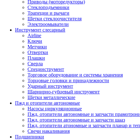
Приводы (моторедукторы)
Стеклоподъемники
Трапеции и рычаги
Щетки стеклоочистителя
Электроомыватели
Инструмент слесарный
Airline
Ключи
Метчики
Отвертки
Плашки
Сверла
Специнструмент
Торговое оборудование и системы хранения
Торцовые головки и принадлежности
Ударный инструмент
Шарнирно-губцевый инструмент
Щетки металлические
Пжд и отопители автономные
Насосы циркуляционные
Пжд, отопители автономные и запчасти прамотрон
Пжд, отопители автономные и запчасти шааз
Пжд, отопители атономные и запчасти планар и теп
Свечи накаливания
Подшипники