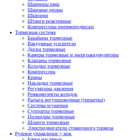
Шарниры рмш
Шаровые опоры
Шкворни
Штанги реактивные
Компрессоры пневмоподвески
Тормозная система
Барабаны тормозные
Вакуумные усилители
Диски тормозные
Камеры тормозные и энергоаккумуляторы
Клапаны тормозные
Колодки тормозные
Компрессора
Краны
Накладки тормозные
Регуляторы давления
Ремкомплекты колодок
Рычаги регулировочные (трещетки)
Система осушения
Суппорты тормозные
Цилиндры тормозные
Шланги тормозные
Электродвигатели стояночного тормоза
Рулевое управление + мок
Бачки масляные