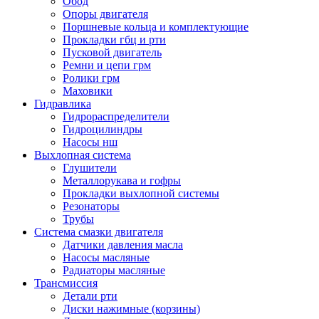
Обод
Опоры двигателя
Поршневые кольца и комплектующие
Прокладки гбц и рти
Пусковой двигатель
Ремни и цепи грм
Ролики грм
Маховики
Гидравлика
Гидрораспределители
Гидроцилиндры
Насосы нш
Выхлопная система
Глушители
Металлорукава и гофры
Прокладки выхлопной системы
Резонаторы
Трубы
Система смазки двигателя
Датчики давления масла
Насосы масляные
Радиаторы масляные
Трансмиссия
Детали рти
Диски нажимные (корзины)