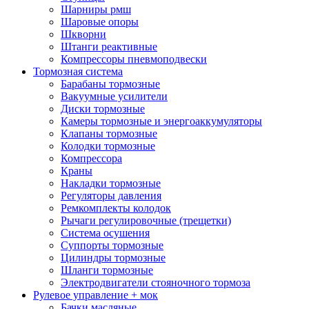
Шарниры рмш
Шаровые опоры
Шкворни
Штанги реактивные
Компрессоры пневмоподвески
Тормозная система
Барабаны тормозные
Вакуумные усилители
Диски тормозные
Камеры тормозные и энергоаккумуляторы
Клапаны тормозные
Колодки тормозные
Компрессора
Краны
Накладки тормозные
Регуляторы давления
Ремкомплекты колодок
Рычаги регулировочные (трещетки)
Система осушения
Суппорты тормозные
Цилиндры тормозные
Шланги тормозные
Электродвигатели стояночного тормоза
Рулевое управление + мок
Бачки масляные