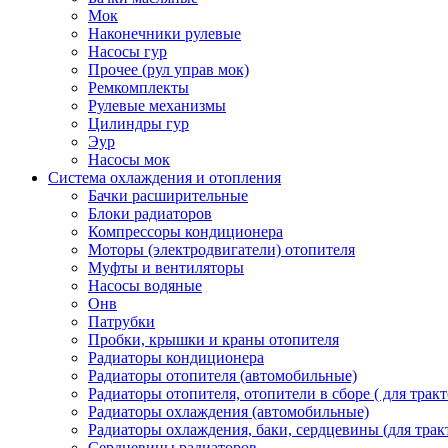
Мок
Наконечники рулевые
Насосы гур
Прочее (рул управ мок)
Ремкомплекты
Рулевые механизмы
Цилиндры гур
Эур
Насосы мок
Система охлаждения и отопления
Бачки расширительные
Блоки радиаторов
Компрессоры кондиционера
Моторы (электродвигатели) отопителя
Муфты и вентиляторы
Насосы водяные
Онв
Патрубки
Пробки, крышки и краны отопителя
Радиаторы кондиционера
Радиаторы отопителя (автомобильные)
Радиаторы отопителя, отопители в сборе ( для тракт
Радиаторы охлаждения (автомобильные)
Радиаторы охлаждения, баки, сердцевины (для тракт
Сердцевины радиаторов