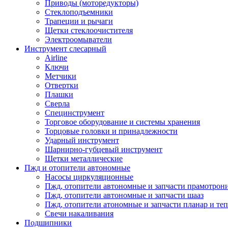
Приводы (моторедукторы)
Стеклоподъемники
Трапеции и рычаги
Щетки стеклоочистителя
Электроомыватели
Инструмент слесарный
Airline
Ключи
Метчики
Отвертки
Плашки
Сверла
Специнструмент
Торговое оборудование и системы хранения
Торцовые головки и принадлежности
Ударный инструмент
Шарнирно-губцевый инструмент
Щетки металлические
Пжд и отопители автономные
Насосы циркуляционные
Пжд, отопители автономные и запчасти прамотрон
Пжд, отопители автономные и запчасти шааз
Пжд, отопители атономные и запчасти планар и теп
Свечи накаливания
Подшипники