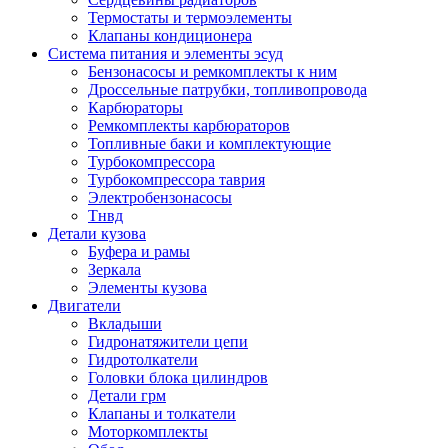
Термостаты и термоэлементы
Клапаны кондиционера
Система питания и элементы эсуд
Бензонасосы и ремкомплекты к ним
Дроссельные патрубки, топливопровода
Карбюраторы
Ремкомплекты карбюраторов
Топливные баки и комплектующие
Турбокомпрессора
Турбокомпрессора таврия
Электробензонасосы
Тнвд
Детали кузова
Буфера и рамы
Зеркала
Элементы кузова
Двигатели
Вкладыши
Гидронатяжители цепи
Гидротолкатели
Головки блока цилиндров
Детали грм
Клапаны и толкатели
Моторкомплекты