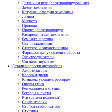
Датчики и реле (электрооборудование)
Замки зажигания
Катушки и модули зажигания
Лампы
Магнето
Провода
Прочее (электрооборуд)
Распределители зажигания
Ремни генератора
Свечи зажигания
Стартера и запчасти к ним
Фары,фонари,указатели поворота
Электродвигатели
Сигналы звуковые
Детали подвески автомобиля
Амортизаторы
Колеса и диски
Комплектующие к рессорам
Опоры стоек
Ремкомплекты ступиц
Рессоры и листы
Рти (детали подвески)
Сайлентблоки
Стойки стабилизатора
Ступицы