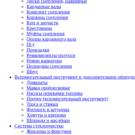
Диски сцепления, нажимные
Карданные валы
Комплект сцепления
Корзины сцепления
Кпп и запчасти
Крестовины
Муфты сцепления
Опоры карданного вала
Пгу
Прокладки
Ремкомплекты полуоси
Ремни вариатора
Цилиндры сцепления
Шрус
Вспомогательный инструмент и дополнительное оборудо
Домкраты
Маяки проблесковые
Насосы перекачки топлива
Прочее (вспомогательный инструмент)
Троса и стяжки
Фитинги и штуцеры
Хомуты и крепежи
Шприцы и маслёнки
Система стеклоочистки
Жиклеры и форсунки