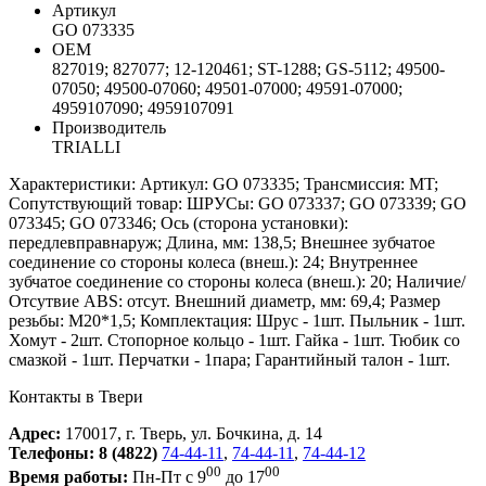
Артикул
GO 073335
ОЕМ
827019; 827077; 12-120461; ST-1288; GS-5112; 49500-
07050; 49500-07060; 49501-07000; 49591-07000;
4959107090; 4959107091
Производитель
TRIALLI
Характеристики: Артикул: GO 073335; Трансмиссия: MT;
Сопутствующий товар: ШРУСы: GO 073337; GO 073339; GO
073345; GO 073346; Ось (сторона установки):
передлевправнаруж; Длина, мм: 138,5; Внешнее зубчатое
соединение со стороны колеса (внеш.): 24; Внутреннее
зубчатое соединение со стороны колеса (внеш.): 20; Наличие/
Отсутвие ABS: отсут. Внешний диаметр, мм: 69,4; Размер
резьбы: М20*1,5; Комплектация: Шрус - 1шт. Пыльник - 1шт.
Хомут - 2шт. Стопорное кольцо - 1шт. Гайка - 1шт. Тюбик со
смазкой - 1шт. Перчатки - 1пара; Гарантийный талон - 1шт.
Контакты в Твери
Адрес:
170017, г. Тверь, ул. Бочкина, д. 14
Телефоны:
8 (4822)
74-44-11
,
74-44-11
,
74-44-12
00
00
Время работы:
Пн-Пт с 9
до 17