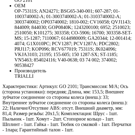
GO 2101
ОЕМ
OP-75311S; AN24271; BSG65-340-001; 607-287; 01-
1003740002-A; 01-3003740002-A; 01-3103740002-A;
3003740002; OP03740002; 1810-002; CV16058; QVJ1143;
844009; 844030; GOP0840K; 1243200100; 6952; 2510023;
2510050; K101275; 303358; CO-5906; 16700; 303358-SET-
MS; 15-1287; 7110067; 6144980009; GA20344; 12-001414;
4074; G1X010PC; PCV1287; PCV1287A; PDC2802;
PRJ117; KOP096; RCV677019; 75311S; JK024096;
VKJA3103; 21195; 155-605; 150 1287-SX; ST-1185;
VN5463; 854024116; V40-0638; 03 74 002; 374002;
90538427
Производитель
TRIALLI
Характеристики: Артикул: GO 2101; Трансмиссия: M/A; Ось
(сторона установки): передняя; Длина, мм: 153,5; Внешнее
зубчатое соединение со стороны колеса (внеш.): 33;
Внутреннее зубчатое соединение со стороны колеса (внеш.):
22; Наличие/Отсутвие ABS: отсут. Внешний диаметр, мм:
81,4; Размер резьбы: 20х1,5; Комплектация: Шрус - 1шт.
Пыльник - 1шт. Хомут - 2шт. Стопорное кольцо - 1шт.
Шплинт - 1шт. Гайка - 1шт. Тюбик со смазкой - 1шт. Перчатки
- 1пара; Гарантийный талон - 1шт.