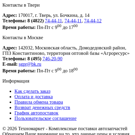
Контакты в Твери
Адрес:
170017, г. Тверь, ул. Бочкина, д. 14
Телефоны:
8 (4822)
74-44-11
,
74-44-11
,
74-44-12
00
00
Время работы:
Пн-Пт с 9
до 17
Контакты в Москве
Адрес:
142032, Московская область, Домодедовский район,
ГПЗ Константиново, территория оптовой базы «Агроресурс»
Телефоны:
8 (495)
746-20-90
E-mail:
sgpr@bk.ru
00
00
Время работы:
Пн-Пт с 9
до 18
Информация
Как сделать заказ
Оплата и доставка
Правила обмена товара
Возврат денежных средств
График автопоставок
Пользовательское соглашение
© 2026 Техномаркет - Комплексные поставки автозапчастей
Обращаем Ваше внимание на то, что данные цены и условия