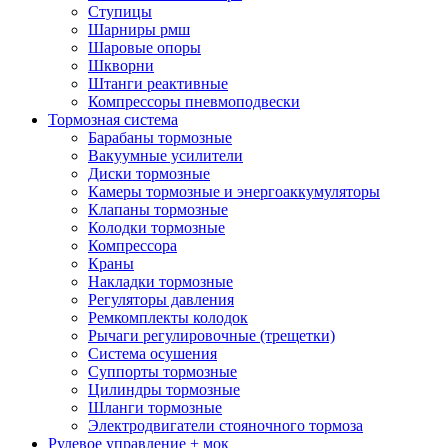
Ступицы
Шарниры рмш
Шаровые опоры
Шкворни
Штанги реактивные
Компрессоры пневмоподвески
Тормозная система
Барабаны тормозные
Вакуумные усилители
Диски тормозные
Камеры тормозные и энергоаккумуляторы
Клапаны тормозные
Колодки тормозные
Компрессора
Краны
Накладки тормозные
Регуляторы давления
Ремкомплекты колодок
Рычаги регулировочные (трещетки)
Система осушения
Суппорты тормозные
Цилиндры тормозные
Шланги тормозные
Электродвигатели стояночного тормоза
Рулевое управление + мок