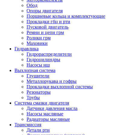
Обод
Опоры двигателя
Поршневые кольца и комплектующие
Прокладки гбц и рти
Пусковой двигатель
Ремни и цепи грм
Ролики грм
Маховики
Гидравлика
Гидрораспределители
Гидроцилиндры
Насосы нш
Выхлопная система
Глушители
Металлорукава и гофры
Прокладки выхлопной системы
Резонаторы
Трубы
Система смазки двигателя
Датчики давления масла
Насосы масляные
Радиаторы масляные
Трансмиссия
Детали рти