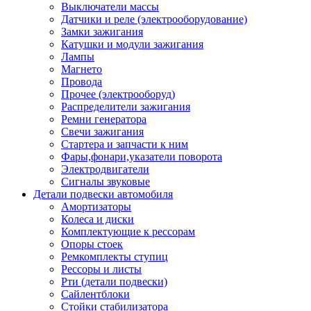
Выключатели массы
Датчики и реле (электрооборудование)
Замки зажигания
Катушки и модули зажигания
Лампы
Магнето
Провода
Прочее (электрооборуд)
Распределители зажигания
Ремни генератора
Свечи зажигания
Стартера и запчасти к ним
Фары,фонари,указатели поворота
Электродвигатели
Сигналы звуковые
Детали подвески автомобиля
Амортизаторы
Колеса и диски
Комплектующие к рессорам
Опоры стоек
Ремкомплекты ступиц
Рессоры и листы
Рти (детали подвески)
Сайлентблоки
Стойки стабилизатора