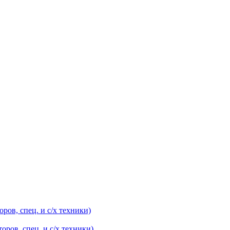
оров, спец. и с/х техники)
оров, спец. и с/х техники)