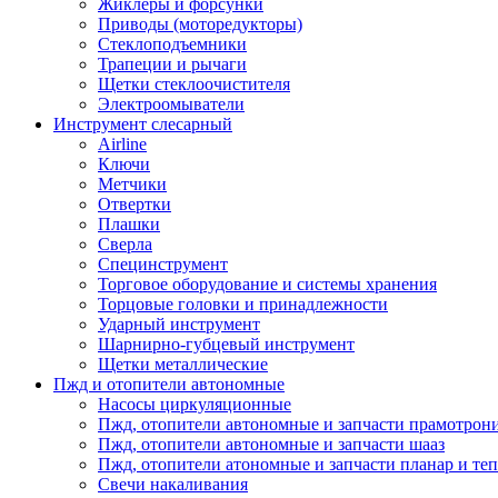
Жиклеры и форсунки
Приводы (моторедукторы)
Стеклоподъемники
Трапеции и рычаги
Щетки стеклоочистителя
Электроомыватели
Инструмент слесарный
Airline
Ключи
Метчики
Отвертки
Плашки
Сверла
Специнструмент
Торговое оборудование и системы хранения
Торцовые головки и принадлежности
Ударный инструмент
Шарнирно-губцевый инструмент
Щетки металлические
Пжд и отопители автономные
Насосы циркуляционные
Пжд, отопители автономные и запчасти прамотрон
Пжд, отопители автономные и запчасти шааз
Пжд, отопители атономные и запчасти планар и теп
Свечи накаливания