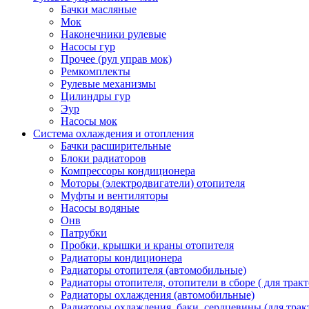
Бачки масляные
Мок
Наконечники рулевые
Насосы гур
Прочее (рул управ мок)
Ремкомплекты
Рулевые механизмы
Цилиндры гур
Эур
Насосы мок
Система охлаждения и отопления
Бачки расширительные
Блоки радиаторов
Компрессоры кондиционера
Моторы (электродвигатели) отопителя
Муфты и вентиляторы
Насосы водяные
Онв
Патрубки
Пробки, крышки и краны отопителя
Радиаторы кондиционера
Радиаторы отопителя (автомобильные)
Радиаторы отопителя, отопители в сборе ( для тракт
Радиаторы охлаждения (автомобильные)
Радиаторы охлаждения, баки, сердцевины (для тракт