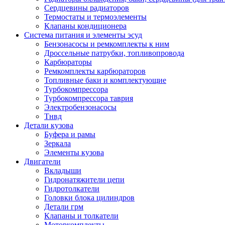
Сердцевины радиаторов
Термостаты и термоэлементы
Клапаны кондиционера
Система питания и элементы эсуд
Бензонасосы и ремкомплекты к ним
Дроссельные патрубки, топливопровода
Карбюраторы
Ремкомплекты карбюраторов
Топливные баки и комплектующие
Турбокомпрессора
Турбокомпрессора таврия
Электробензонасосы
Тнвд
Детали кузова
Буфера и рамы
Зеркала
Элементы кузова
Двигатели
Вкладыши
Гидронатяжители цепи
Гидротолкатели
Головки блока цилиндров
Детали грм
Клапаны и толкатели
Моторкомплекты