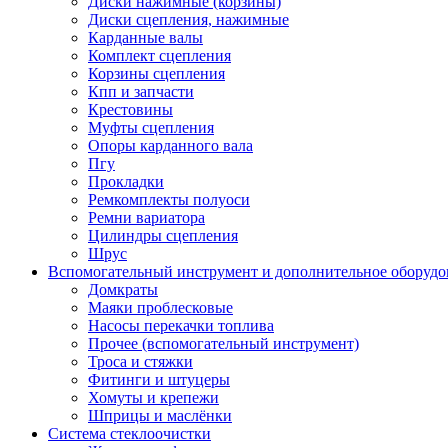
Диски нажимные (корзины)
Диски сцепления, нажимные
Карданные валы
Комплект сцепления
Корзины сцепления
Кпп и запчасти
Крестовины
Муфты сцепления
Опоры карданного вала
Пгу
Прокладки
Ремкомплекты полуоси
Ремни вариатора
Цилиндры сцепления
Шрус
Вспомогательный инструмент и дополнительное оборудо
Домкраты
Маяки проблесковые
Насосы перекачки топлива
Прочее (вспомогательный инструмент)
Троса и стяжки
Фитинги и штуцеры
Хомуты и крепежи
Шприцы и маслёнки
Система стеклоочистки