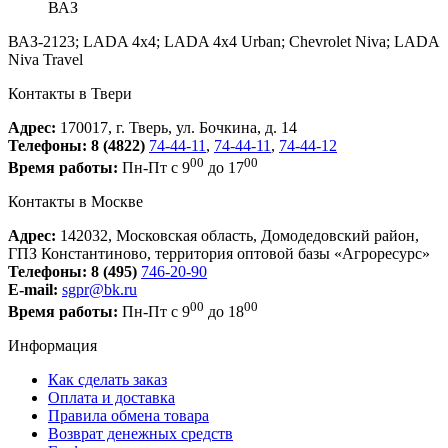
ВАЗ
ВАЗ-2123; LADA 4x4; LADA 4x4 Urban; Chevrolet Niva; LADA
Niva Travel
Контакты в Твери
Адрес:
170017, г. Тверь, ул. Бочкина, д. 14
Телефоны:
8 (4822)
74-44-11
,
74-44-11
,
74-44-12
00
00
Время работы:
Пн-Пт с 9
до 17
Контакты в Москве
Адрес:
142032, Московская область, Домодедовский район,
ГПЗ Константиново, территория оптовой базы «Агроресурс»
Телефоны:
8 (495)
746-20-90
E-mail:
sgpr@bk.ru
00
00
Время работы:
Пн-Пт с 9
до 18
Информация
Как сделать заказ
Оплата и доставка
Правила обмена товара
Возврат денежных средств