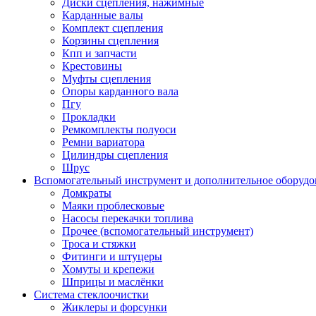
Диски сцепления, нажимные
Карданные валы
Комплект сцепления
Корзины сцепления
Кпп и запчасти
Крестовины
Муфты сцепления
Опоры карданного вала
Пгу
Прокладки
Ремкомплекты полуоси
Ремни вариатора
Цилиндры сцепления
Шрус
Вспомогательный инструмент и дополнительное оборудо
Домкраты
Маяки проблесковые
Насосы перекачки топлива
Прочее (вспомогательный инструмент)
Троса и стяжки
Фитинги и штуцеры
Хомуты и крепежи
Шприцы и маслёнки
Система стеклоочистки
Жиклеры и форсунки