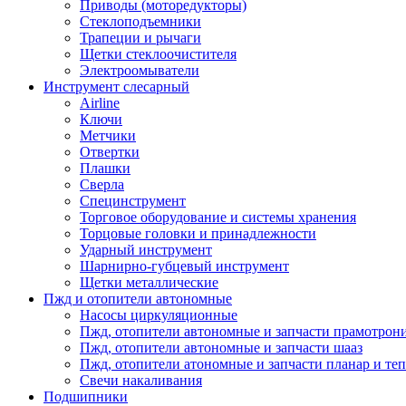
Приводы (моторедукторы)
Стеклоподъемники
Трапеции и рычаги
Щетки стеклоочистителя
Электроомыватели
Инструмент слесарный
Airline
Ключи
Метчики
Отвертки
Плашки
Сверла
Специнструмент
Торговое оборудование и системы хранения
Торцовые головки и принадлежности
Ударный инструмент
Шарнирно-губцевый инструмент
Щетки металлические
Пжд и отопители автономные
Насосы циркуляционные
Пжд, отопители автономные и запчасти прамотрон
Пжд, отопители автономные и запчасти шааз
Пжд, отопители атономные и запчасти планар и теп
Свечи накаливания
Подшипники