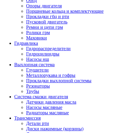
Обод
Опоры двигателя
Поршневые кольца и комплектующие
Прокладки гбц и рти
Пусковой двигатель
Ремни и цепи грм
Ролики грм
Маховики
Гидравлика
Гидрораспределители
Гидроцилиндры
Насосы нш
Выхлопная система
Глушители
Металлорукава и гофры
Прокладки выхлопной системы
Резонаторы
Трубы
Система смазки двигателя
Датчики давления масла
Насосы масляные
Радиаторы масляные
Трансмиссия
Детали рти
Диски нажимные (корзины)