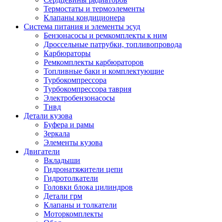
Термостаты и термоэлементы
Клапаны кондиционера
Система питания и элементы эсуд
Бензонасосы и ремкомплекты к ним
Дроссельные патрубки, топливопровода
Карбюраторы
Ремкомплекты карбюраторов
Топливные баки и комплектующие
Турбокомпрессора
Турбокомпрессора таврия
Электробензонасосы
Тнвд
Детали кузова
Буфера и рамы
Зеркала
Элементы кузова
Двигатели
Вкладыши
Гидронатяжители цепи
Гидротолкатели
Головки блока цилиндров
Детали грм
Клапаны и толкатели
Моторкомплекты