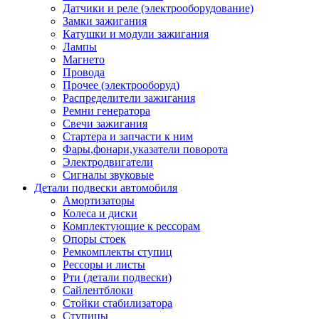
Датчики и реле (электрооборудование)
Замки зажигания
Катушки и модули зажигания
Лампы
Магнето
Провода
Прочее (электрооборуд)
Распределители зажигания
Ремни генератора
Свечи зажигания
Стартера и запчасти к ним
Фары,фонари,указатели поворота
Электродвигатели
Сигналы звуковые
Детали подвески автомобиля
Амортизаторы
Колеса и диски
Комплектующие к рессорам
Опоры стоек
Ремкомплекты ступиц
Рессоры и листы
Рти (детали подвески)
Сайлентблоки
Стойки стабилизатора
Ступицы