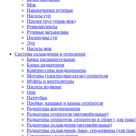
Мок
Наконечники рулевые
Насосы гур
Прочее (рул управ мок)
Ремкомплекты
Рулевые механизмы
Цилиндры гур
Эур
Насосы мок
Система охлаждения и отопления
Бачки расширительные
Блоки радиаторов
Компрессоры кондиционера
Моторы (электродвигатели) отопителя
Муфты и вентиляторы
Насосы водяные
Онв
Патрубки
Пробки, крышки и краны отопителя
Радиаторы кондиционера
Радиаторы отопителя (автомобильные)
Радиаторы отопителя, отопители в сборе ( для тракт
Радиаторы охлаждения (автомобильные)
Радиаторы охлаждения, баки, сердцевины (для тракт
Сердцевины радиаторов