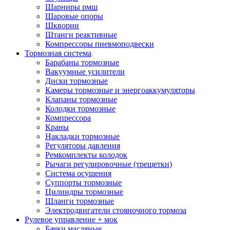
Шарниры рмш
Шаровые опоры
Шкворни
Штанги реактивные
Компрессоры пневмоподвески
Тормозная система
Барабаны тормозные
Вакуумные усилители
Диски тормозные
Камеры тормозные и энергоаккумуляторы
Клапаны тормозные
Колодки тормозные
Компрессора
Краны
Накладки тормозные
Регуляторы давления
Ремкомплекты колодок
Рычаги регулировочные (трещетки)
Система осушения
Суппорты тормозные
Цилиндры тормозные
Шланги тормозные
Электродвигатели стояночного тормоза
Рулевое управление + мок
Бачки масляные