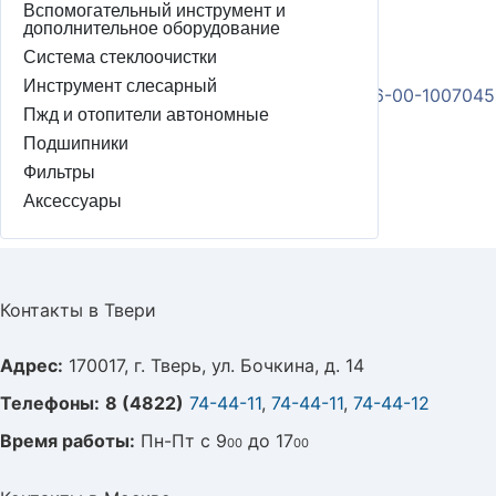
Под заказ
Вспомогательный инструмент и
Артикул
дополнительное оборудование
42020.040600-1007045-00
Система стеклоочистки
ОЕМ
Инструмент слесарный
42020.406.1007045 в упаковке; 42020.0406-00-100704
Пжд и отопители автономные
Производитель
Автодеталь-Сервис
Подшипники
Фильтры
Совместимость
ГАЗ, УАЗ
Аксессуары
Контакты в Твери
Адрес:
170017, г. Тверь, ул. Бочкина, д. 14
Телефоны:
8 (4822)
74-44-11
,
74-44-11
,
74-44-12
Время работы:
Пн-Пт с 9
до 17
00
00