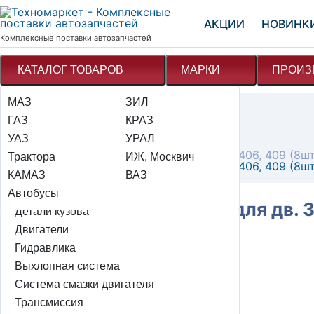
АКЦИИ
НОВИНК
Комплексные поставки автозапчастей
КАТАЛОГ ТОВАРОВ
МАРКИ
ПРОИЗ
МАЗ
Электрооборудование
ЗИЛ
Техномаркет
Каталог
ГАЗ
Детали подвески автомобиля
КРАЗ
Двигатели
УАЗ
Тормозная система
УРАЛ
Гидротолкатели
Гидротолкатель клапана для дв. ЗМЗ 405, 406, 409 (8
Трактора
Рулевое управление + мок
ИЖ, Москвич
Гидротолкатель клапана для дв. ЗМЗ 405, 406, 409 (8
КАМАЗ
Система охлаждения и отопления
ВАЗ
Автобусы
Система питания и элементы эсуд
Гидротолкатель клапана для дв. 
Детали кузова
1007045-00
Двигатели
Гидравлика
Выхлопная система
Цена: 1 796 ₽
Система смазки двигателя
авторизуйтесь для заказа
playlist_add
Трансмиссия