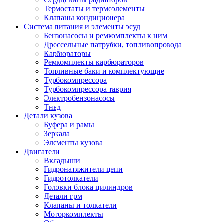
Термостаты и термоэлементы
Клапаны кондиционера
Система питания и элементы эсуд
Бензонасосы и ремкомплекты к ним
Дроссельные патрубки, топливопровода
Карбюраторы
Ремкомплекты карбюраторов
Топливные баки и комплектующие
Турбокомпрессора
Турбокомпрессора таврия
Электробензонасосы
Тнвд
Детали кузова
Буфера и рамы
Зеркала
Элементы кузова
Двигатели
Вкладыши
Гидронатяжители цепи
Гидротолкатели
Головки блока цилиндров
Детали грм
Клапаны и толкатели
Моторкомплекты