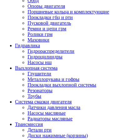
Обод
Опоры двигателя
Поршневые кольца и комплектующие
Прокладки гбц и рти
Пусковой двигатель
Ремни и цепи грм
Ролики грм
Маховики
Гидравлика
Гидрораспределители
Гидроцилиндры
Насосы нш
Выхлопная система
Глушители
Металлорукава и гофры
Прокладки выхлопной системы
Резонаторы
Трубы
Система смазки двигателя
Датчики давления масла
Насосы масляные
Радиаторы масляные
Трансмиссия
Детали рти
Диски нажимные (корзины)