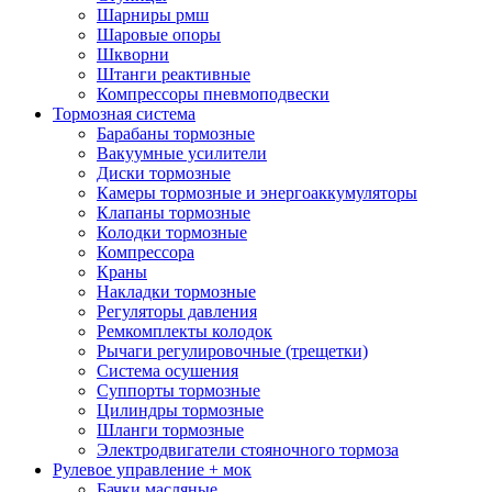
Шарниры рмш
Шаровые опоры
Шкворни
Штанги реактивные
Компрессоры пневмоподвески
Тормозная система
Барабаны тормозные
Вакуумные усилители
Диски тормозные
Камеры тормозные и энергоаккумуляторы
Клапаны тормозные
Колодки тормозные
Компрессора
Краны
Накладки тормозные
Регуляторы давления
Ремкомплекты колодок
Рычаги регулировочные (трещетки)
Система осушения
Суппорты тормозные
Цилиндры тормозные
Шланги тормозные
Электродвигатели стояночного тормоза
Рулевое управление + мок
Бачки масляные