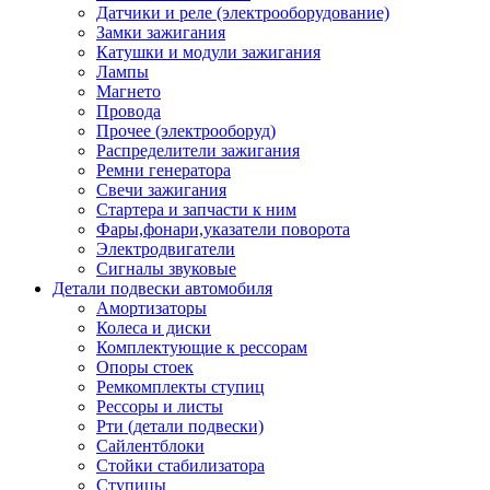
Датчики и реле (электрооборудование)
Замки зажигания
Катушки и модули зажигания
Лампы
Магнето
Провода
Прочее (электрооборуд)
Распределители зажигания
Ремни генератора
Свечи зажигания
Стартера и запчасти к ним
Фары,фонари,указатели поворота
Электродвигатели
Сигналы звуковые
Детали подвески автомобиля
Амортизаторы
Колеса и диски
Комплектующие к рессорам
Опоры стоек
Ремкомплекты ступиц
Рессоры и листы
Рти (детали подвески)
Сайлентблоки
Стойки стабилизатора
Ступицы