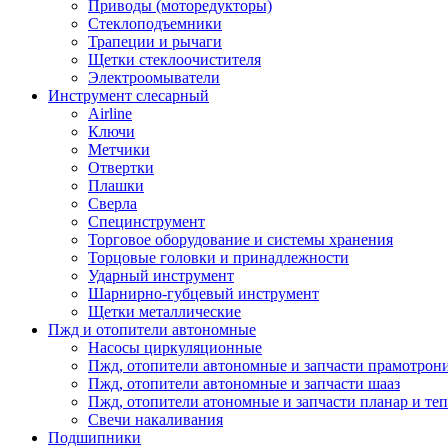
Приводы (моторедукторы)
Стеклоподъемники
Трапеции и рычаги
Щетки стеклоочистителя
Электроомыватели
Инструмент слесарный
Airline
Ключи
Метчики
Отвертки
Плашки
Сверла
Специнструмент
Торговое оборудование и системы хранения
Торцовые головки и принадлежности
Ударный инструмент
Шарнирно-губцевый инструмент
Щетки металлические
Пжд и отопители автономные
Насосы циркуляционные
Пжд, отопители автономные и запчасти прамотрон
Пжд, отопители автономные и запчасти шааз
Пжд, отопители атономные и запчасти планар и теп
Свечи накаливания
Подшипники