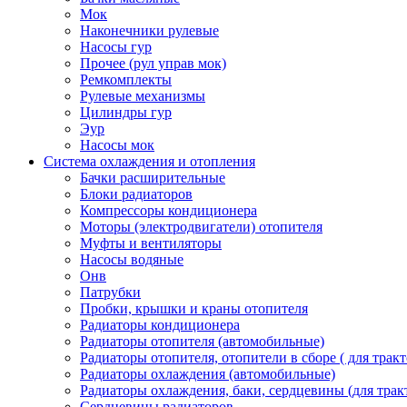
Мок
Наконечники рулевые
Насосы гур
Прочее (рул управ мок)
Ремкомплекты
Рулевые механизмы
Цилиндры гур
Эур
Насосы мок
Система охлаждения и отопления
Бачки расширительные
Блоки радиаторов
Компрессоры кондиционера
Моторы (электродвигатели) отопителя
Муфты и вентиляторы
Насосы водяные
Онв
Патрубки
Пробки, крышки и краны отопителя
Радиаторы кондиционера
Радиаторы отопителя (автомобильные)
Радиаторы отопителя, отопители в сборе ( для тракт
Радиаторы охлаждения (автомобильные)
Радиаторы охлаждения, баки, сердцевины (для тракт
Сердцевины радиаторов