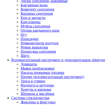
Диски сцепления, нажимные
Карданные валы
Комплект сцепления
Корзины сцепления
Кпп и запчасти
Крестовины
Муфты сцепления
Опоры карданного вала
Пгу
Прокладки
Ремкомплекты полуоси
Ремни вариатора
Цилиндры сцепления
Шрус
Вспомогательный инструмент и дополнительное оборудо
Домкраты
Маяки проблесковые
Насосы перекачки топлива
Прочее (вспомогательный инструмент)
Троса и стяжки
Фитинги и штуцеры
Хомуты и крепежи
Шприцы и маслёнки
Система стеклоочистки
Жиклеры и форсунки