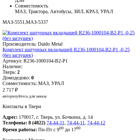
ДЗВ
Совместимость
МАЗ, Трактора, Автобусы, ЗИЛ, КРАЗ, УРАЛ
МАЗ-5551,МАЗ-5337
Производитель: Daido Metal
Комплект шатунных вкладышей R236-1000104-В2-Р1 -0,25
(без заглушек)
Артикул: R236-1000104-В2-Р1
Наличие:
Тверь:
2
Домодедово:
0
Совместимость: МАЗ, УРАЛ
2 717 ₽
авторизуйтесь для заказа
Контакты в Твери
Адрес:
170017, г. Тверь, ул. Бочкина, д. 14
Телефоны:
8 (4822)
74-44-11
,
74-44-11
,
74-44-12
00
00
Время работы:
Пн-Пт с 9
до 17