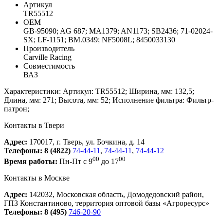
Артикул
TR55512
ОЕМ
GB-95090; AG 687; MA1379; AN1173; SB2436; 71-02024-
SX; LF-1151; BM.0349; NF5008L; 8450033130
Производитель
Carville Racing
Совместимость
ВАЗ
Характеристики: Артикул: TR55512; Ширина, мм: 132,5;
Длина, мм: 271; Высота, мм: 52; Исполнение фильтра: Фильтр-
патрон;
Контакты в Твери
Адрес:
170017, г. Тверь, ул. Бочкина, д. 14
Телефоны:
8 (4822)
74-44-11
,
74-44-11
,
74-44-12
00
00
Время работы:
Пн-Пт с 9
до 17
Контакты в Москве
Адрес:
142032, Московская область, Домодедовский район,
ГПЗ Константиново, территория оптовой базы «Агроресурс»
Телефоны:
8 (495)
746-20-90