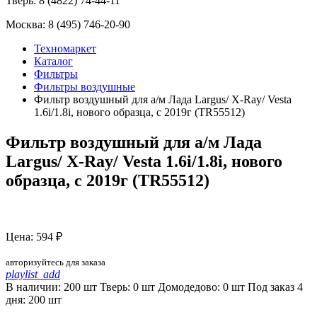
Тверь:
8 (4822) 74-44-11
Москва:
8 (495) 746-20-90
Техномаркет
Каталог
Фильтры
Фильтры воздушные
Фильтр воздушный для а/м Лада Largus/ X-Ray/ Vesta
1.6i/1.8i, нового образца, с 2019г (TR55512)
Фильтр воздушный для а/м Лада
Largus/ X-Ray/ Vesta 1.6i/1.8i, нового
образца, с 2019г (TR55512)
Цена: 594 ₽
авторизуйтесь для заказа
playlist_add
В наличии: 200 шт
Тверь:
0
шт
Домодедово:
0
шт
Под заказ 4
дня:
200
шт