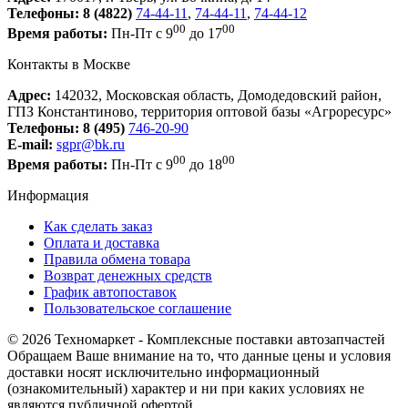
Телефоны:
8 (4822)
74-44-11
,
74-44-11
,
74-44-12
00
00
Время работы:
Пн-Пт с 9
до 17
Контакты в Москве
Адрес:
142032, Московская область, Домодедовский район,
ГПЗ Константиново, территория оптовой базы «Агроресурс»
Телефоны:
8 (495)
746-20-90
E-mail:
sgpr@bk.ru
00
00
Время работы:
Пн-Пт с 9
до 18
Информация
Как сделать заказ
Оплата и доставка
Правила обмена товара
Возврат денежных средств
График автопоставок
Пользовательское соглашение
© 2026 Техномаркет - Комплексные поставки автозапчастей
Обращаем Ваше внимание на то, что данные цены и условия
доставки носят исключительно информационный
(ознакомительный) характер и ни при каких условиях не
являются публичной офертой,