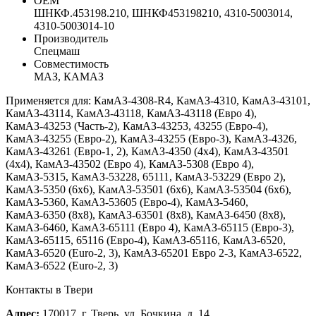
ОЕМ
ШНКФ.453198.210, ШНКФ453198210, 4310-5003014,
4310-5003014-10
Производитель
Спецмаш
Совместимость
МАЗ, КАМАЗ
Применяется для: КамАЗ-4308-R4, КамАЗ-4310, КамАЗ-43101,
КамАЗ-43114, КамАЗ-43118, КамАЗ-43118 (Евро 4),
КамАЗ-43253 (Часть-2), КамАЗ-43253, 43255 (Евро-4),
КамАЗ-43255 (Евро-2), КамАЗ-43255 (Евро-3), КамАЗ-4326,
КамАЗ-43261 (Евро-1, 2), КамАЗ-4350 (4х4), КамАЗ-43501
(4х4), КамАЗ-43502 (Евро 4), КамАЗ-5308 (Евро 4),
КамАЗ-5315, КамАЗ-53228, 65111, КамАЗ-53229 (Евро 2),
КамАЗ-5350 (6х6), КамАЗ-53501 (6х6), КамАЗ-53504 (6х6),
КамАЗ-5360, КамАЗ-53605 (Евро-4), КамАЗ-5460,
КамАЗ-6350 (8х8), КамАЗ-63501 (8х8), КамАЗ-6450 (8х8),
КамАЗ-6460, КамАЗ-65111 (Евро 4), КамАЗ-65115 (Евро-3),
КамАЗ-65115, 65116 (Евро-4), КамАЗ-65116, КамАЗ-6520,
КамАЗ-6520 (Euro-2, 3), КамАЗ-65201 Евро 2-3, КамАЗ-6522,
КамАЗ-6522 (Euro-2, 3)
Контакты в Твери
Адрес:
170017, г. Тверь, ул. Бочкина, д. 14