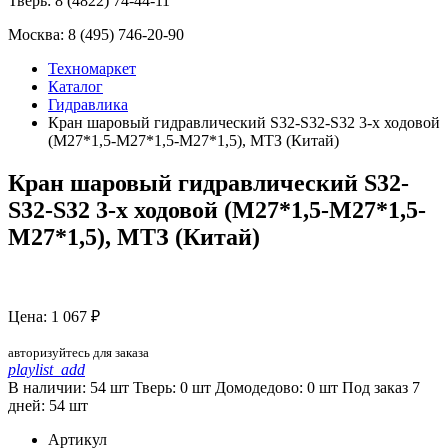
Тверь:
8 (4822) 74-44-11
Москва:
8 (495) 746-20-90
Техномаркет
Каталог
Гидравлика
Кран шаровый гидравлический S32-S32-S32 3-х ходовой
(М27*1,5-М27*1,5-М27*1,5), МТЗ (Китай)
Кран шаровый гидравлический S32-
S32-S32 3-х ходовой (М27*1,5-М27*1,5-
М27*1,5), МТЗ (Китай)
Цена: 1 067 ₽
авторизуйтесь для заказа
playlist_add
В наличии: 54 шт
Тверь:
0
шт
Домодедово:
0
шт
Под заказ 7
дней:
54
шт
Артикул