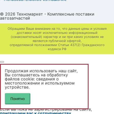
© 2026 Техномаркет - Комплексные поставки
автозапчастей
Обращаем Ваше внимание на то, что данные цены и условия
доставки носят исключительно информационный
(ознакомительный) характер и ни при каких условиях не
являются публичной офертой,
определяемой положениями Статьи 437(2) Гражданского
кодекса РФ
Продолжая использовать наш сайт,
Вы неавторизованы
Вы соглашаетесь на обработку
файлов cookie: сведения о
местоположении и используемом
Доступны только розничные цены.
устройстве.
Если вы уже зарегистрированы на сайте,
авторизутесь
.
Понятно
Вам будут доступны ваши цены.
Если вы пока не зарегистрированы на сайте,
приглашаем вас к сотрудничеству
.