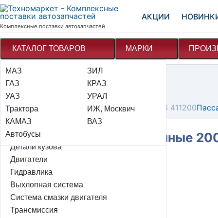
АКЦИИ
НОВИНК
Комплексные поставки автозапчастей
КАТАЛОГ ТОВАРОВ
МАРКИ
ПРОИЗ
МАЗ
Электрооборудование
ЗИЛ
Техномаркет
Каталог
ГАЗ
Детали подвески автомобиля
КРАЗ
Инструмент слесарный
УАЗ
Тормозная система
УРАЛ
Шарнирно-губцевый инструмент
Пассатижи комбинированные 200 мм 48/6 411200
Пасс
Трактора
Рулевое управление + мок
ИЖ, Москвич
КАМАЗ
Система охлаждения и отопления
ВАЗ
Пассатижи комбинированные 200
Автобусы
Система питания и элементы эсуд
Детали кузова
Двигатели
Цена: 494 ₽
Гидравлика
Выхлопная система
авторизуйтесь для заказа
playlist_add
Система смазки двигателя
В наличии: 518 шт
Трансмиссия
Тверь:
12
шт