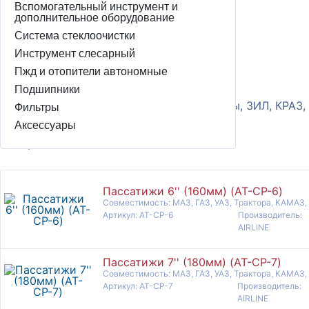
Домодедово:
Вспомогательный инструмент и
6
шт
дополнительное оборудование
Под заказ 7 дней:
500
шт
Артикул
Система стеклоочистки
411200
Инструмент слесарный
Производитель
Пжд и отопители автономные
Дело Техники
Подшипники
Совместимость
МАЗ, ГАЗ, УАЗ, Трактора, КАМАЗ, Автобусы, ЗИЛ, КРАЗ,
Фильтры
Аксессуары
все а/м
Пассатижи 6'' (160мм) (AT-CP-6)
Совместимость: МАЗ, ГАЗ, УАЗ, Трактора, КАМАЗ,
Артикул: AT-CP-6
Производитель:
AIRLINE
Пассатижи 7'' (180мм) (AT-CP-7)
Совместимость: МАЗ, ГАЗ, УАЗ, Трактора, КАМАЗ,
Артикул: AT-CP-7
Производитель:
AIRLINE