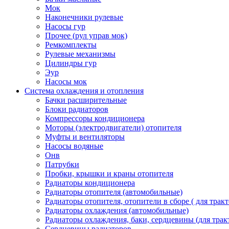
Мок
Наконечники рулевые
Насосы гур
Прочее (рул управ мок)
Ремкомплекты
Рулевые механизмы
Цилиндры гур
Эур
Насосы мок
Система охлаждения и отопления
Бачки расширительные
Блоки радиаторов
Компрессоры кондиционера
Моторы (электродвигатели) отопителя
Муфты и вентиляторы
Насосы водяные
Онв
Патрубки
Пробки, крышки и краны отопителя
Радиаторы кондиционера
Радиаторы отопителя (автомобильные)
Радиаторы отопителя, отопители в сборе ( для тракт
Радиаторы охлаждения (автомобильные)
Радиаторы охлаждения, баки, сердцевины (для тракт
Сердцевины радиаторов