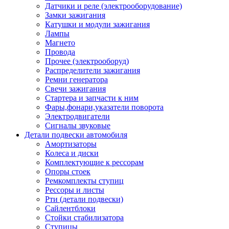
Датчики и реле (электрооборудование)
Замки зажигания
Катушки и модули зажигания
Лампы
Магнето
Провода
Прочее (электрооборуд)
Распределители зажигания
Ремни генератора
Свечи зажигания
Стартера и запчасти к ним
Фары,фонари,указатели поворота
Электродвигатели
Сигналы звуковые
Детали подвески автомобиля
Амортизаторы
Колеса и диски
Комплектующие к рессорам
Опоры стоек
Ремкомплекты ступиц
Рессоры и листы
Рти (детали подвески)
Сайлентблоки
Стойки стабилизатора
Ступицы