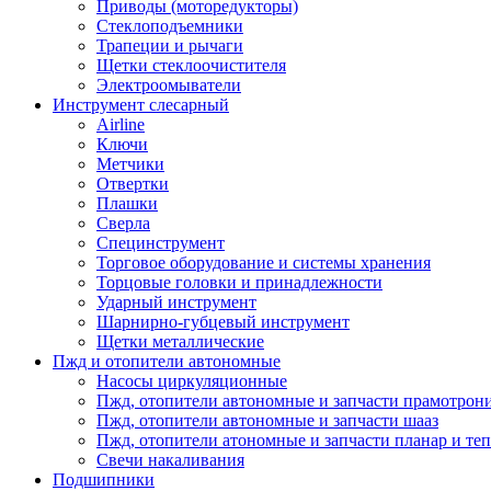
Приводы (моторедукторы)
Стеклоподъемники
Трапеции и рычаги
Щетки стеклоочистителя
Электроомыватели
Инструмент слесарный
Airline
Ключи
Метчики
Отвертки
Плашки
Сверла
Специнструмент
Торговое оборудование и системы хранения
Торцовые головки и принадлежности
Ударный инструмент
Шарнирно-губцевый инструмент
Щетки металлические
Пжд и отопители автономные
Насосы циркуляционные
Пжд, отопители автономные и запчасти прамотрон
Пжд, отопители автономные и запчасти шааз
Пжд, отопители атономные и запчасти планар и теп
Свечи накаливания
Подшипники