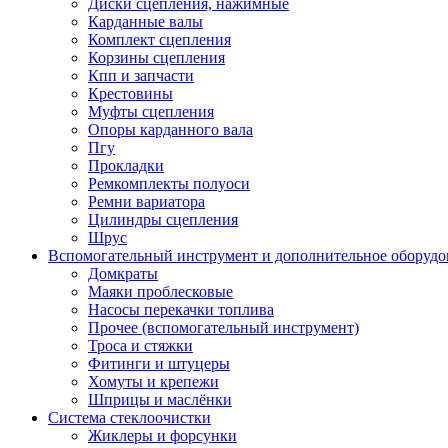
Диски сцепления, нажимные
Карданные валы
Комплект сцепления
Корзины сцепления
Кпп и запчасти
Крестовины
Муфты сцепления
Опоры карданного вала
Пгу
Прокладки
Ремкомплекты полуоси
Ремни вариатора
Цилиндры сцепления
Шрус
Вспомогательный инструмент и дополнительное оборудо
Домкраты
Маяки проблесковые
Насосы перекачки топлива
Прочее (вспомогательный инструмент)
Троса и стяжки
Фитинги и штуцеры
Хомуты и крепежи
Шприцы и маслёнки
Система стеклоочистки
Жиклеры и форсунки