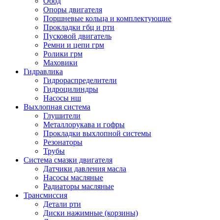
Обод
Опоры двигателя
Поршневые кольца и комплектующие
Прокладки гбц и рти
Пусковой двигатель
Ремни и цепи грм
Ролики грм
Маховики
Гидравлика
Гидрораспределители
Гидроцилиндры
Насосы нш
Выхлопная система
Глушители
Металлорукава и гофры
Прокладки выхлопной системы
Резонаторы
Трубы
Система смазки двигателя
Датчики давления масла
Насосы масляные
Радиаторы масляные
Трансмиссия
Детали рти
Диски нажимные (корзины)