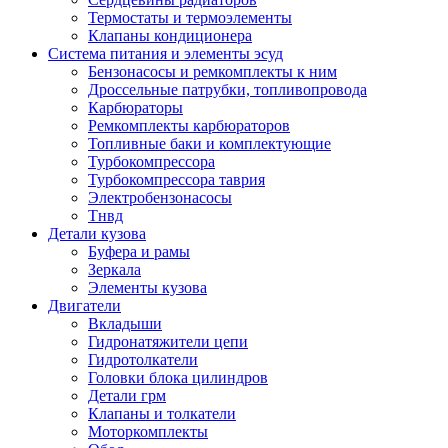
Термостаты и термоэлементы
Клапаны кондиционера
Система питания и элементы эсуд
Бензонасосы и ремкомплекты к ним
Дроссельные патрубки, топливопровода
Карбюраторы
Ремкомплекты карбюраторов
Топливные баки и комплектующие
Турбокомпрессора
Турбокомпрессора таврия
Электробензонасосы
Тнвд
Детали кузова
Буфера и рамы
Зеркала
Элементы кузова
Двигатели
Вкладыши
Гидронатяжители цепи
Гидротолкатели
Головки блока цилиндров
Детали грм
Клапаны и толкатели
Моторкомплекты