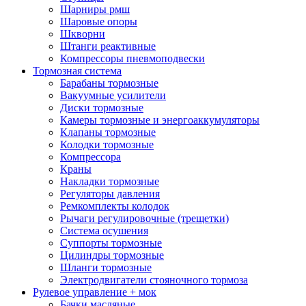
Шарниры рмш
Шаровые опоры
Шкворни
Штанги реактивные
Компрессоры пневмоподвески
Тормозная система
Барабаны тормозные
Вакуумные усилители
Диски тормозные
Камеры тормозные и энергоаккумуляторы
Клапаны тормозные
Колодки тормозные
Компрессора
Краны
Накладки тормозные
Регуляторы давления
Ремкомплекты колодок
Рычаги регулировочные (трещетки)
Система осушения
Суппорты тормозные
Цилиндры тормозные
Шланги тормозные
Электродвигатели стояночного тормоза
Рулевое управление + мок
Бачки масляные