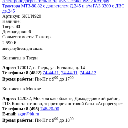
Электроподогреватель «Старт-Классик» №9 2 кВт для
Трактора МТЗ-80,82 с двигателем Д.245 и а/м ГАЗ 3309 с ДВС
дв.245
Артикул: SKUN920
Наличие:
Тверь:
43
Домодедово:
6
Совместимость: Трактора
2 590 ₽
авторизуйтесь для заказа
Контакты в Твери
Адрес:
170017, г. Тверь, ул. Бочкина, д. 14
Телефоны:
8 (4822)
74-44-11
,
74-44-11
,
74-44-12
00
00
Время работы:
Пн-Пт с 9
до 17
Контакты в Москве
Адрес:
142032, Московская область, Домодедовский район,
ГПЗ Константиново, территория оптовой базы «Агроресурс»
Телефоны:
8 (495)
746-20-90
E-mail:
sgpr@bk.ru
00
00
Время работы:
Пн-Пт с 9
до 18