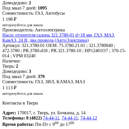
Домодедово:
2
Под заказ 7 дней:
1095
Совместимость: ГАЗ, Автобусы
1 198 ₽
авторизуйтесь для заказа
Производитель: Автоэлектрика
Насос отопителя салона 321.3780-01 d=18 мм, ГАЗ, МАЗ,
КамАЗ, 24 В, два провода (АвтоЭлектрика)
Артикул: 321.3780-01
OEM: 75.3780.21.01 ; 321.3780040 ;
472.3780 ; PR.3780-d18 ; PR.321.3780-10 ; HP12401O7 ; 370-15-
014 ; VPM 03240
Наличие:
Тверь:
2
Домодедово:
3
Под заказ 7 дней:
379
Совместимость: ГАЗ, ЗИЛ, КАМАЗ, МАЗ
1 113 ₽
авторизуйтесь для заказа
Контакты в Твери
Адрес:
170017, г. Тверь, ул. Бочкина, д. 14
Телефоны:
8 (4822)
74-44-11
,
74-44-11
,
74-44-12
00
00
Время работы:
Пн-Пт с 9
до 17