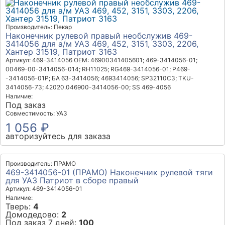
Производитель: Пекар
Наконечник рулевой правый необслужив 469-
3414056 для а/м УАЗ 469, 452, 3151, 3303, 2206,
Хантер 31519, Патриот 3163
Артикул: 469-3414056
OEM: 46900341405601; 469-3414056-01;
00469-00-3414056-014; RH11025; RG469-3414056-01; Р469-
-3414056-01Р; БА 63-3414056; 4693414056; SP32110C3; TKU-
3414056-73; 42020.046900-3414056-00; SS 469-4056
Наличие:
Под заказ
Совместимость: УАЗ
1 056 ₽
авторизуйтесь для заказа
Производитель: ПРАМО
469-3414056-01 (ПРАМО) Наконечник рулевой тяги
для УАЗ Патриот в сборе правый
Артикул: 469-3414056-01
Наличие:
Тверь:
4
Домодедово:
2
Под заказ 7 дней:
100