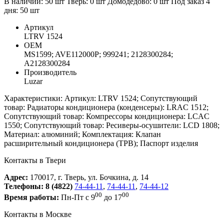
В наличии: 50 шт
Тверь:
0
шт
Домодедово:
0
шт
Под заказ 4
дня:
50
шт
Артикул
LTRV 1524
ОЕМ
MS1599; AVE112000P; 999241; 2128300284;
A2128300284
Производитель
Luzar
Характеристики: Артикул: LTRV 1524; Сопутствующий
товар: Радиаторы кондиционера (конденсеры): LRAC 1512;
Сопутствующий товар: Компрессоры кондиционера: LCAC
1550; Сопутствующий товар: Ресиверы-осушители: LCD 1808;
Материал: алюминий; Комплектация: Клапан
расширительный кондиционера (ТРВ); Паспорт изделия
Контакты в Твери
Адрес:
170017, г. Тверь, ул. Бочкина, д. 14
Телефоны:
8 (4822)
74-44-11
,
74-44-11
,
74-44-12
00
00
Время работы:
Пн-Пт с 9
до 17
Контакты в Москве