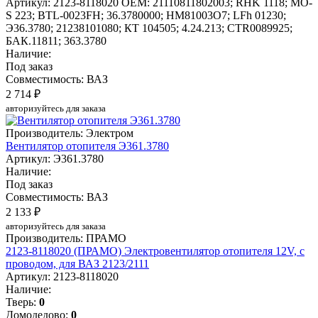
Артикул: 2123-8118020
OEM: 21110811802003; RHK 1118; MO-
S 223; BTL-0023FH; 36.3780000; HM81003O7; LFh 01230;
Э36.3780; 21238101080; КТ 104505; 4.24.213; CTR0089925;
БАК.11811; 363.3780
Наличие:
Под заказ
Совместимость: ВАЗ
2 714 ₽
авторизуйтесь для заказа
Производитель: Электром
Вентилятор отопителя Э361.3780
Артикул: Э361.3780
Наличие:
Под заказ
Совместимость: ВАЗ
2 133 ₽
авторизуйтесь для заказа
Производитель: ПРАМО
2123-8118020 (ПРАМО) Электровентилятор отопителя 12V, с
проводом, для ВАЗ 2123/2111
Артикул: 2123-8118020
Наличие:
Тверь:
0
Домодедово:
0