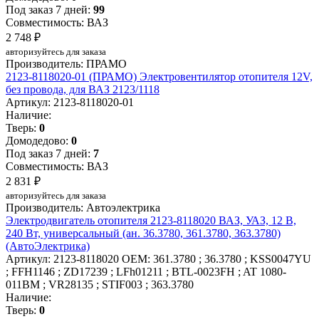
Под заказ 7 дней:
99
Совместимость: ВАЗ
2 748 ₽
авторизуйтесь для заказа
Производитель: ПРАМО
2123-8118020-01 (ПРАМО) Электровентилятор отопителя 12V,
без провода, для ВАЗ 2123/1118
Артикул: 2123-8118020-01
Наличие:
Тверь:
0
Домодедово:
0
Под заказ 7 дней:
7
Совместимость: ВАЗ
2 831 ₽
авторизуйтесь для заказа
Производитель: Автоэлектрика
Электродвигатель отопителя 2123-8118020 ВАЗ, УАЗ, 12 В,
240 Вт, универсальный (ан. 36.3780, 361.3780, 363.3780)
(АвтоЭлектрика)
Артикул: 2123-8118020
OEM: 361.3780 ; 36.3780 ; KSS0047YU
; FFH1146 ; ZD17239 ; LFh01211 ; BTL-0023FH ; AT 1080-
011BM ; VR28135 ; STIF003 ; 363.3780
Наличие:
Тверь:
0