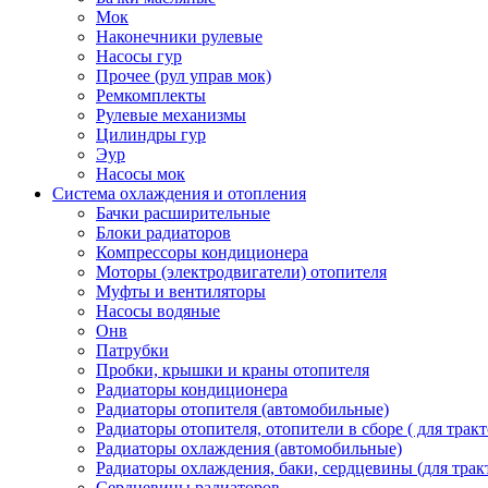
Мок
Наконечники рулевые
Насосы гур
Прочее (рул управ мок)
Ремкомплекты
Рулевые механизмы
Цилиндры гур
Эур
Насосы мок
Система охлаждения и отопления
Бачки расширительные
Блоки радиаторов
Компрессоры кондиционера
Моторы (электродвигатели) отопителя
Муфты и вентиляторы
Насосы водяные
Онв
Патрубки
Пробки, крышки и краны отопителя
Радиаторы кондиционера
Радиаторы отопителя (автомобильные)
Радиаторы отопителя, отопители в сборе ( для тракт
Радиаторы охлаждения (автомобильные)
Радиаторы охлаждения, баки, сердцевины (для тракт
Сердцевины радиаторов