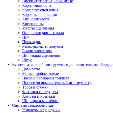
Диски сцепления, нажимные
Карданные валы
Комплект сцепления
Корзины сцепления
Кпп и запчасти
Крестовины
Муфты сцепления
Опоры карданного вала
Пгу
Прокладки
Ремкомплекты полуоси
Ремни вариатора
Цилиндры сцепления
Шрус
Вспомогательный инструмент и дополнительное оборудо
Домкраты
Маяки проблесковые
Насосы перекачки топлива
Прочее (вспомогательный инструмент)
Троса и стяжки
Фитинги и штуцеры
Хомуты и крепежи
Шприцы и маслёнки
Система стеклоочистки
Жиклеры и форсунки