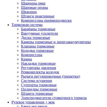
Шарниры рмш
Шаровые опоры
Шкворни
Штанги реактивные
Компрессоры пневмоподвески
Тормозная система
Барабаны тормозные
Вакуумные усилители
Диски тормозные
Камеры тормозные и энергоаккумуляторы
Клапаны тормозные
Колодки тормозные
Компрессора
Краны
Накладки тормозные
Регуляторы давления
Ремкомплекты колодок
Рычаги регулировочные (трещетки)
Система осушения
Суппорты тормозные
Цилиндры тормозные
Шланги тормозные
Электродвигатели стояночного тормоза
Рулевое управление + мок
Бачки масляные