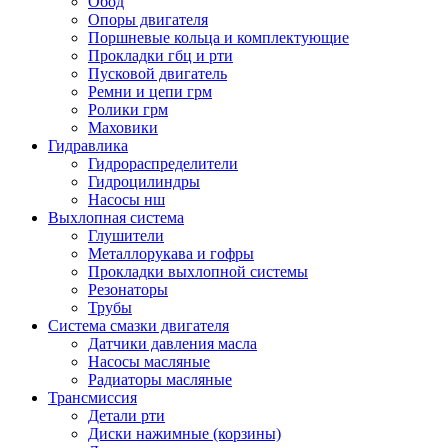
Обод
Опоры двигателя
Поршневые кольца и комплектующие
Прокладки гбц и рти
Пусковой двигатель
Ремни и цепи грм
Ролики грм
Маховики
Гидравлика
Гидрораспределители
Гидроцилиндры
Насосы нш
Выхлопная система
Глушители
Металлорукава и гофры
Прокладки выхлопной системы
Резонаторы
Трубы
Система смазки двигателя
Датчики давления масла
Насосы масляные
Радиаторы масляные
Трансмиссия
Детали рти
Диски нажимные (корзины)