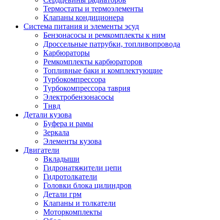
Термостаты и термоэлементы
Клапаны кондиционера
Система питания и элементы эсуд
Бензонасосы и ремкомплекты к ним
Дроссельные патрубки, топливопровода
Карбюраторы
Ремкомплекты карбюраторов
Топливные баки и комплектующие
Турбокомпрессора
Турбокомпрессора таврия
Электробензонасосы
Тнвд
Детали кузова
Буфера и рамы
Зеркала
Элементы кузова
Двигатели
Вкладыши
Гидронатяжители цепи
Гидротолкатели
Головки блока цилиндров
Детали грм
Клапаны и толкатели
Моторкомплекты