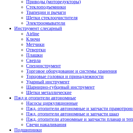
Приводы (моторедукторы)
Стеклоподъемники
Трапеции и рычаги
Щетки стеклоочистителя
Электроомыватели
Инструмент слесарный
Airline
Ключи
Метчики
Отвертки
Плашки
Сверла
Специнструмент
Торговое оборудование и системы хранения
Торцовые головки и принадлежности
Ударный инструмент
Шарнирно-губцевый инструмент
Щетки металлические
Пжд и отопители автономные
Насосы циркуляционные
Пжд, отопители автономные и запчасти прамотрон
Пжд, отопители автономные и запчасти шааз
Пжд, отопители атономные и запчасти планар и теп
Свечи накаливания
Подшипники