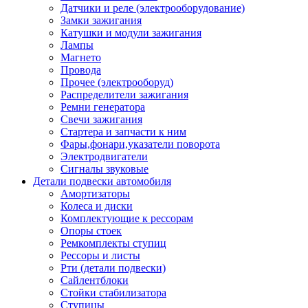
Датчики и реле (электрооборудование)
Замки зажигания
Катушки и модули зажигания
Лампы
Магнето
Провода
Прочее (электрооборуд)
Распределители зажигания
Ремни генератора
Свечи зажигания
Стартера и запчасти к ним
Фары,фонари,указатели поворота
Электродвигатели
Сигналы звуковые
Детали подвески автомобиля
Амортизаторы
Колеса и диски
Комплектующие к рессорам
Опоры стоек
Ремкомплекты ступиц
Рессоры и листы
Рти (детали подвески)
Сайлентблоки
Стойки стабилизатора
Ступицы