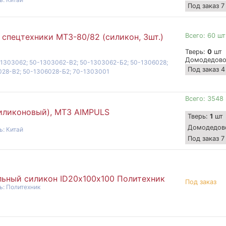
Под заказ 7
Всего: 60 шт
спецтехники МТЗ-80/82 (силикон, 3шт.)
Тверь:
0
шт
Домодедов
1303062; 50-1303062-B2; 50-1303062-Б2; 50-1306028;
Под заказ 4
028-B2; 50-1306028-Б2; 70-1303001
Всего: 3548
иликоновый), МТЗ AIMPULS
Тверь:
1
шт
Домодедов
ь: Китай
Под заказ 7
альный силикон ID20х100х100 Политехник
Под заказ
ь: Политехник