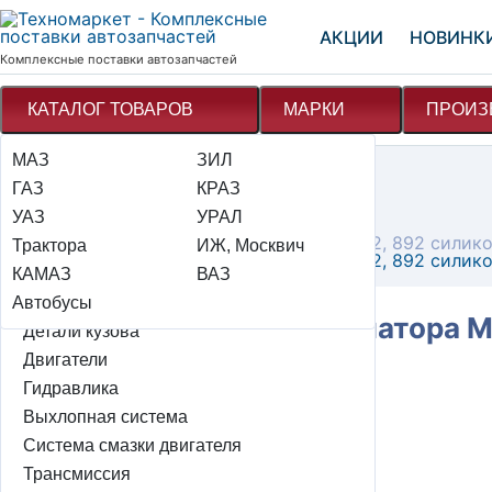
АКЦИИ
НОВИНК
Комплексные поставки автозапчастей
КАТАЛОГ ТОВАРОВ
МАРКИ
ПРОИЗ
МАЗ
Электрооборудование
ЗИЛ
Техномаркет
Каталог
ГАЗ
Детали подвески автомобиля
КРАЗ
Система охлаждения и отопления
УАЗ
Тормозная система
УРАЛ
Патрубки
Комплект патрубков радиатора МТЗ-80, 82, 892 силик
Трактора
Рулевое управление + мок
ИЖ, Москвич
Комплект патрубков радиатора МТЗ-80, 82, 892 силик
КАМАЗ
Система охлаждения и отопления
ВАЗ
Автобусы
Система питания и элементы эсуд
Комплект патрубков радиатора М
Детали кузова
Двигатели
Цена: 1 086 ₽
Гидравлика
Выхлопная система
авторизуйтесь для заказа
playlist_add
Система смазки двигателя
Под заказ
Трансмиссия
Артикул