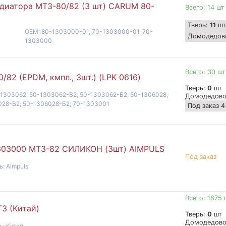
диатора МТЗ-80/82 (3 шт) CARUM 80-
Всего: 14 шт
Тверь:
11
шт
OEM: 80-1303000-01, 70-1303000-01, 70-
Домодедов
1303000
Всего: 30 шт
82 (EPDM, кмпл., 3шт.) (LPK 0616)
Тверь:
0
шт
1303062; 50-1303062-B2; 50-1303062-Б2; 50-1306028;
Домодедов
028-B2; 50-1306028-Б2; 70-1303001
Под заказ 4
1303000 МТЗ-82 СИЛИКОН (3шт) AIMPULS
Под заказ
: AImpuls
Всего: 1875 
З (Китай)
Тверь:
0
шт
Домодедов
ь: Китай