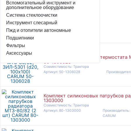
70-1303000
Вспомогательный инструмент и
дополнительное оборудование
Производитель
Система стеклоочистки
Политехник
Инструмент слесарный
Совместимость
Трактора
Пжд и отопители автономные
Подшипники
Фильтры
Аксессуары
Патрубок силиконовый термостата М
50-1306028
Совместимость: Трактора
Артикул: 50-1306028
Производите
Комплект силиконовых патрубков ра
1303000
Совместимость: Трактора
Артикул: 80-1303000
Производитель:
CARUM