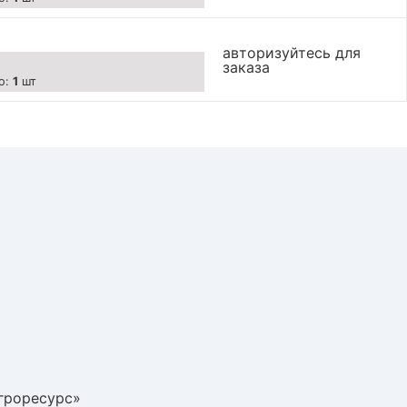
авторизуйтесь для
заказа
о:
1
шт
гроресурс»