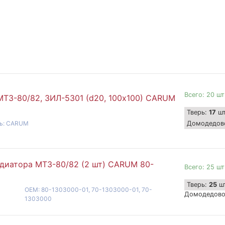
Всего: 20 шт
ТЗ-80/82, ЗИЛ-5301 (d20, 100х100) CARUM
Тверь:
17
ш
Домодедов
ль: CARUM
диатора МТЗ-80/82 (2 шт) CARUM 80-
Всего: 25 шт
Тверь:
25
ш
OEM: 80-1303000-01, 70-1303000-01, 70-
Домодедов
1303000