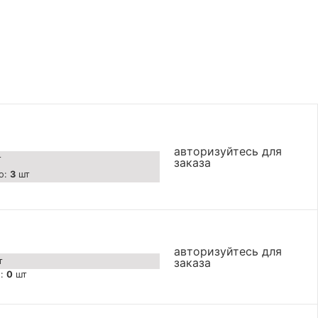
авторизуйтесь для
т
заказа
о:
3
шт
авторизуйтесь для
т
заказа
о:
0
шт