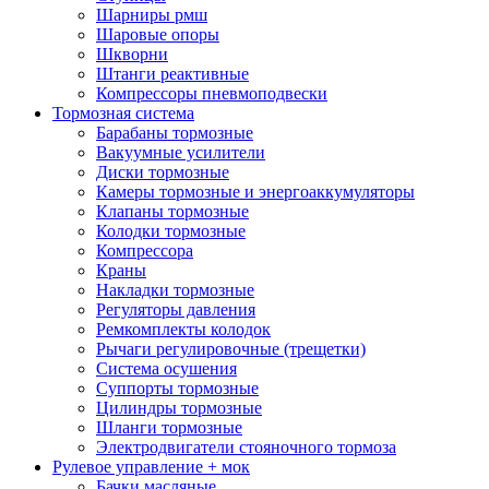
Шарниры рмш
Шаровые опоры
Шкворни
Штанги реактивные
Компрессоры пневмоподвески
Тормозная система
Барабаны тормозные
Вакуумные усилители
Диски тормозные
Камеры тормозные и энергоаккумуляторы
Клапаны тормозные
Колодки тормозные
Компрессора
Краны
Накладки тормозные
Регуляторы давления
Ремкомплекты колодок
Рычаги регулировочные (трещетки)
Система осушения
Суппорты тормозные
Цилиндры тормозные
Шланги тормозные
Электродвигатели стояночного тормоза
Рулевое управление + мок
Бачки масляные