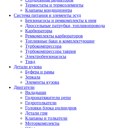
Термостаты и термоэлементы
Клапаны кондиционера
Система питания и элементы эсуд
Бензонасосы и ремкомплекты к ним
Дроссельные патрубки, топливопровода
Карбюраторы
Ремкомплекты карбюраторов
Топливные баки и комплектующие
Турбокомпрессора
Турбокомпрессора таврия
Электробензонасосы
Тнвд
Детали кузова
Буфера и рамы
Зеркала
Элементы кузова
Двигатели
Вкладыши
Гидронатяжители цепи
Гидротолкатели
Головки блока цилиндров
Детали грм
Клапаны и толкатели
Моторкомплекты