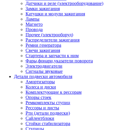
Датчики и реле (электрооборудование)
Замки зажигания
Катушки и модули зажигания
Лампы
Магнето
Провода
Прочее (электрооборуд)
Распределители зажигания
Ремни генератора
Свечи зажигания
Стартера и запчасти к ним
Фары,фонари,указатели поворота
Электродвигатели
Сигналы звуковые
Детали подвески автомобиля
Амортизаторы
Колеса и диски
Комплектующие к рессорам
Опоры стоек
Ремкомплекты ступиц
Рессоры и листы
Рти (детали подвески)
Сайлентблоки
Стойки стабилизатора
Ступицы