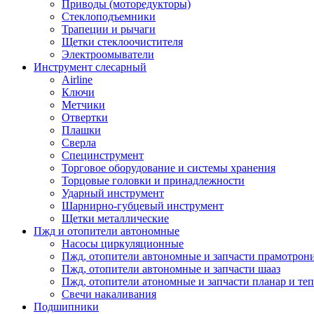
Приводы (моторедукторы)
Стеклоподъемники
Трапеции и рычаги
Щетки стеклоочистителя
Электроомыватели
Инструмент слесарный
Airline
Ключи
Метчики
Отвертки
Плашки
Сверла
Специнструмент
Торговое оборудование и системы хранения
Торцовые головки и принадлежности
Ударный инструмент
Шарнирно-губцевый инструмент
Щетки металлические
Пжд и отопители автономные
Насосы циркуляционные
Пжд, отопители автономные и запчасти прамотрон
Пжд, отопители автономные и запчасти шааз
Пжд, отопители атономные и запчасти планар и теп
Свечи накаливания
Подшипники