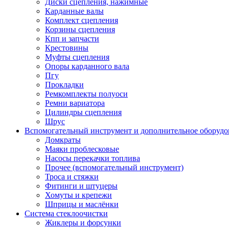
Диски сцепления, нажимные
Карданные валы
Комплект сцепления
Корзины сцепления
Кпп и запчасти
Крестовины
Муфты сцепления
Опоры карданного вала
Пгу
Прокладки
Ремкомплекты полуоси
Ремни вариатора
Цилиндры сцепления
Шрус
Вспомогательный инструмент и дополнительное оборудо
Домкраты
Маяки проблесковые
Насосы перекачки топлива
Прочее (вспомогательный инструмент)
Троса и стяжки
Фитинги и штуцеры
Хомуты и крепежи
Шприцы и маслёнки
Система стеклоочистки
Жиклеры и форсунки