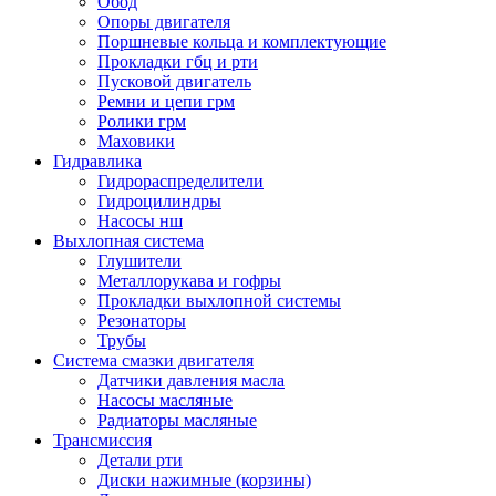
Обод
Опоры двигателя
Поршневые кольца и комплектующие
Прокладки гбц и рти
Пусковой двигатель
Ремни и цепи грм
Ролики грм
Маховики
Гидравлика
Гидрораспределители
Гидроцилиндры
Насосы нш
Выхлопная система
Глушители
Металлорукава и гофры
Прокладки выхлопной системы
Резонаторы
Трубы
Система смазки двигателя
Датчики давления масла
Насосы масляные
Радиаторы масляные
Трансмиссия
Детали рти
Диски нажимные (корзины)