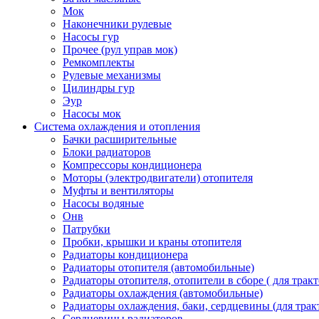
Мок
Наконечники рулевые
Насосы гур
Прочее (рул управ мок)
Ремкомплекты
Рулевые механизмы
Цилиндры гур
Эур
Насосы мок
Система охлаждения и отопления
Бачки расширительные
Блоки радиаторов
Компрессоры кондиционера
Моторы (электродвигатели) отопителя
Муфты и вентиляторы
Насосы водяные
Онв
Патрубки
Пробки, крышки и краны отопителя
Радиаторы кондиционера
Радиаторы отопителя (автомобильные)
Радиаторы отопителя, отопители в сборе ( для тракт
Радиаторы охлаждения (автомобильные)
Радиаторы охлаждения, баки, сердцевины (для тракт
Сердцевины радиаторов