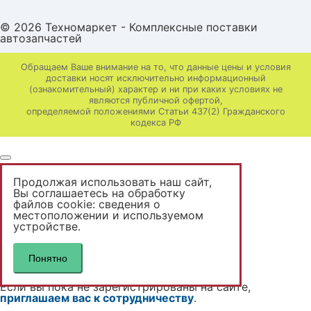
© 2026 Техномаркет - Комплексные поставки
автозапчастей
Обращаем Ваше внимание на то, что данные цены и условия
доставки носят исключительно информационный
(ознакомительный) характер и ни при каких условиях не
являются публичной офертой,
определяемой положениями Статьи 437(2) Гражданского
кодекса РФ
Продолжая использовать наш сайт,
Вы неавторизованы
Вы соглашаетесь на обработку
файлов cookie: сведения о
местоположении и используемом
Доступны только розничные цены.
устройстве.
Если вы уже зарегистрированы на сайте,
авторизутесь
.
Понятно
Вам будут доступны ваши цены.
Если вы пока не зарегистрированы на сайте,
приглашаем вас к сотрудничеству
.