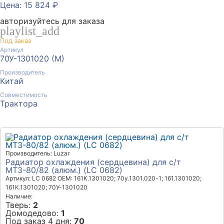
Цена: 15 824 ₽
авторизуйтесь для заказа
playlist_add
Под заказ
Артикул
70У-1301020 (М)
Производитель
Китай
Совместимость
Трактора
Производитель: Luzar
Радиатор охлаждения (сердцевина) для с/т
МТЗ-80/82 (алюм.) (LC 0682)
Артикул: LC 0682
OEM: 161К.1301020; 70у.1301.020-1; 161.1301020;
161К.1301020; 70У-1301020
Наличие:
Тверь:
2
Домодедово:
1
Под заказ 4 дня:
70