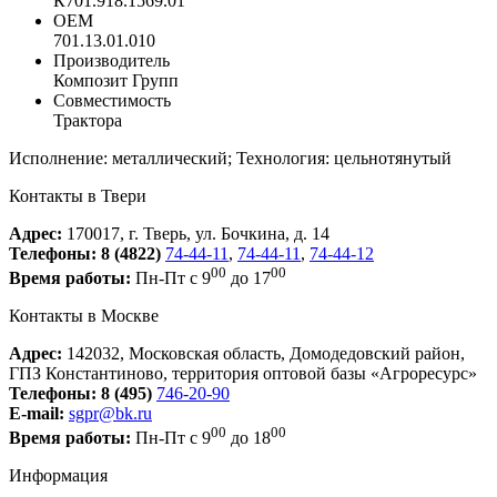
К701.918.1569.01
ОЕМ
701.13.01.010
Производитель
Композит Групп
Совместимость
Трактора
Исполнение: металлический; Технология: цельнотянутый
Контакты в Твери
Адрес:
170017, г. Тверь, ул. Бочкина, д. 14
Телефоны:
8 (4822)
74-44-11
,
74-44-11
,
74-44-12
00
00
Время работы:
Пн-Пт с 9
до 17
Контакты в Москве
Адрес:
142032, Московская область, Домодедовский район,
ГПЗ Константиново, территория оптовой базы «Агроресурс»
Телефоны:
8 (495)
746-20-90
E-mail:
sgpr@bk.ru
00
00
Время работы:
Пн-Пт с 9
до 18
Информация