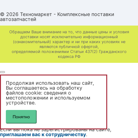
© 2026 Техномаркет - Комплексные поставки
автозапчастей
Обращаем Ваше внимание на то, что данные цены и условия
доставки носят исключительно информационный
(ознакомительный) характер и ни при каких условиях не
являются публичной офертой,
определяемой положениями Статьи 437(2) Гражданского
кодекса РФ
Продолжая использовать наш сайт,
Вы неавторизованы
Вы соглашаетесь на обработку
файлов cookie: сведения о
местоположении и используемом
Доступны только розничные цены.
устройстве.
Если вы уже зарегистрированы на сайте,
авторизутесь
.
Понятно
Вам будут доступны ваши цены.
Если вы пока не зарегистрированы на сайте,
приглашаем вас к сотрудничеству
.